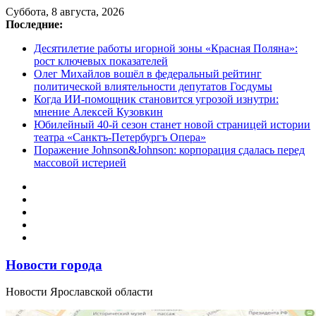
Перейти
Суббота, 8 августа, 2026
к
Последние:
содержимому
Десятилетие работы игорной зоны «Красная Поляна»:
рост ключевых показателей
Олег Михайлов вошёл в федеральный рейтинг
политической влиятельности депутатов Госдумы
Когда ИИ-помощник становится угрозой изнутри:
мнение Алексей Кузовкин
Юбилейный 40-й сезон станет новой страницей истории
театра «Санктъ-Петербургъ Опера»
Поражение Johnson&Johnson: корпорация сдалась перед
массовой истерией
Новости города
Новости Ярославской области