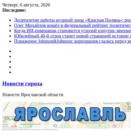
Перейти
Четверг, 6 августа, 2026
к
Последние:
содержимому
Десятилетие работы игорной зоны «Красная Поляна»: ро
Олег Михайлов вошёл в федеральный рейтинг политичес
Когда ИИ-помощник становится угрозой изнутри: мнени
Юбилейный 40-й сезон станет новой страницей истории 
Поражение Johnson&Johnson: корпорация сдалась перед м
Новости города
Новости Ярославской области