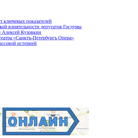
ст ключевых показателей
кой влиятельности депутатов Госдумы
е Алексей Кузовкин
театра «Санктъ-Петербургъ Опера»
ассовой истерией