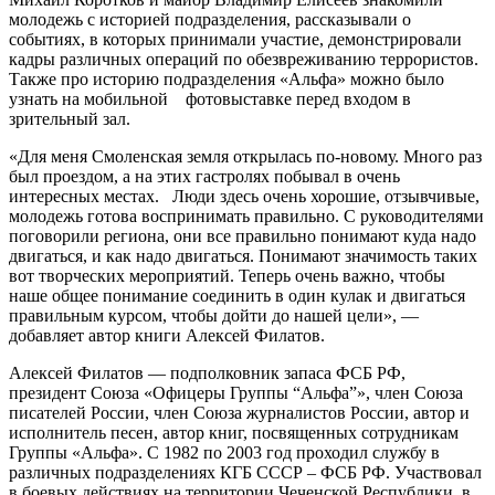
молодежь с историей подразделения, рассказывали о
событиях, в которых принимали участие, демонстрировали
кадры различных операций по обезвреживанию террористов.
Также про историю подразделения «Альфа» можно было
узнать на мобильной фотовыставке перед входом в
зрительный зал.
«Для меня Смоленская земля открылась по-новому. Много раз
был проездом, а на этих гастролях побывал в очень
интересных местах. Люди здесь очень хорошие, отзывчивые,
молодежь готова воспринимать правильно. С руководителями
поговорили региона, они все правильно понимают куда надо
двигаться, и как надо двигаться. Понимают значимость таких
вот творческих мероприятий. Теперь очень важно, чтобы
наше общее понимание соединить в один кулак и двигаться
правильным курсом, чтобы дойти до нашей цели», —
добавляет автор книги Алексей Филатов.
Алексей Филатов — подполковник запаса ФСБ РФ,
президент Союза «Офицеры Группы “Альфа”», член Союза
писателей России, член Союза журналистов России, автор и
исполнитель песен, автор книг, посвященных сотрудникам
Группы «Альфа». С 1982 по 2003 год проходил службу в
различных подразделениях КГБ СССР – ФСБ РФ. Участвовал
в боевых действиях на территории Чеченской Республики, в