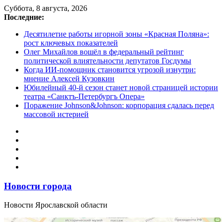
Перейти
Суббота, 8 августа, 2026
к
Последние:
содержимому
Десятилетие работы игорной зоны «Красная Поляна»:
рост ключевых показателей
Олег Михайлов вошёл в федеральный рейтинг
политической влиятельности депутатов Госдумы
Когда ИИ-помощник становится угрозой изнутри:
мнение Алексей Кузовкин
Юбилейный 40-й сезон станет новой страницей истории
театра «Санктъ-Петербургъ Опера»
Поражение Johnson&Johnson: корпорация сдалась перед
массовой истерией
Новости города
Новости Ярославской области