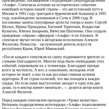
произведение, посвященное сотрудникам спецподразделения
«Альфа». Спектакль основан на исторических событиях
новейшей истории нашей страны – это августовский путч в
Москве в 1991 году, трагедия в буденновской больнице в 1995
году, освобождение заложников в Сочи в 2000 году. В
постановке заняты популярные артисты театра и кино: Сергей
Шолох, Ирина Прокудина, Евгений Терентьев, Владислав
Кулыгин, Юнона Захарьева, Вячеслав Шатненко. Они создали
правдивые «образы» офицеров «Альфы» и их близких. В
спектакле звучат песни в авторском исполнении Алексея
Филатова. Режиссер – заслуженный деятель искусств
республики Крым, Юрий Маковский.
«После каждого спектакля на сцену поднимаются зрители со
словами благодарности. Многие ведь были очевидцами этих
событий, переживали их у телевизора. Благодарят прежде
всего за честность. А вот, к сожалению, молодежь этой
истории не знает, а она то как раз наша главная целевая
аудитория. Я не строю иллюзий, что мы попадем в каждое
сердце. Но если наше выступление западет в одну или две
души, то и вектор начнет меняться», — делится автор книги
Алексей Филатов.
Перед каждым спектаклем проходили «Уроки мужества».
Ветераны подразделения антитеррора «Альфа» подполковник
Михаил Коротков и майор Владимир Елисеев знакомили