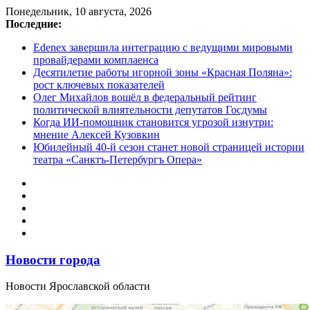
Перейти
Понедельник, 10 августа, 2026
к
Последние:
содержимому
Edenex завершила интеграцию с ведущими мировыми
провайдерами комплаенса
Десятилетие работы игорной зоны «Красная Поляна»:
рост ключевых показателей
Олег Михайлов вошёл в федеральный рейтинг
политической влиятельности депутатов Госдумы
Когда ИИ-помощник становится угрозой изнутри:
мнение Алексей Кузовкин
Юбилейный 40-й сезон станет новой страницей истории
театра «Санктъ-Петербургъ Опера»
Новости города
Новости Ярославской области