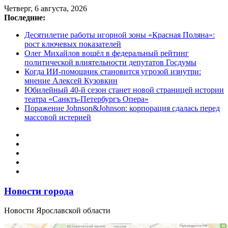
Перейти
Четверг, 6 августа, 2026
к
Последние:
содержимому
Десятилетие работы игорной зоны «Красная Поляна»:
рост ключевых показателей
Олег Михайлов вошёл в федеральный рейтинг
политической влиятельности депутатов Госдумы
Когда ИИ-помощник становится угрозой изнутри:
мнение Алексей Кузовкин
Юбилейный 40-й сезон станет новой страницей истории
театра «Санктъ-Петербургъ Опера»
Поражение Johnson&Johnson: корпорация сдалась перед
массовой истерией
Новости города
Новости Ярославской области