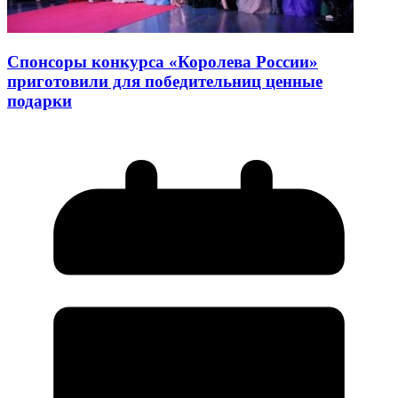
Спонсоры конкурса «Королева России»
приготовили для победительниц ценные
подарки