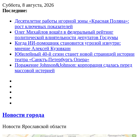
Перейти
Суббота, 8 августа, 2026
к
Последние:
содержимому
Десятилетие работы игорной зоны «Красная Поляна»:
рост ключевых показателей
Олег Михайлов вошёл в федеральный рейтинг
политической влиятельности депутатов Госдумы
Когда ИИ-помощник становится угрозой изнутри:
мнение Алексей Кузовкин
Юбилейный 40-й сезон станет новой страницей истории
театра «Санктъ-Петербургъ Опера»
Поражение Johnson&Johnson: корпорация сдалась перед
массовой истерией
Новости города
Новости Ярославской области