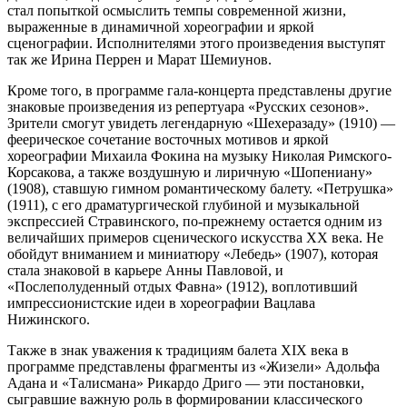
стал попыткой осмыслить темпы современной жизни,
выраженные в динамичной хореографии и яркой
сценографии. Исполнителями этого произведения выступят
так же Ирина Перрен и Марат Шемиунов.
Кроме того, в программе гала-концерта представлены другие
знаковые произведения из репертуара «Русских сезонов».
Зрители смогут увидеть легендарную «Шехеразаду» (1910) —
феерическое сочетание восточных мотивов и яркой
хореографии Михаила Фокина на музыку Николая Римского-
Корсакова, а также воздушную и лиричную «Шопениану»
(1908), ставшую гимном романтическому балету. «Петрушка»
(1911), с его драматургической глубиной и музыкальной
экспрессией Стравинского, по-прежнему остается одним из
величайших примеров сценического искусства ХХ века. Не
обойдут вниманием и миниатюру «Лебедь» (1907), которая
стала знаковой в карьере Анны Павловой, и
«Послеполуденный отдых Фавна» (1912), воплотивший
импрессионистские идеи в хореографии Вацлава
Нижинского.
Также в знак уважения к традициям балета XIX века в
программе представлены фрагменты из «Жизели» Адольфа
Адана и «Талисмана» Рикардо Дриго — эти постановки,
сыгравшие важную роль в формировании классического