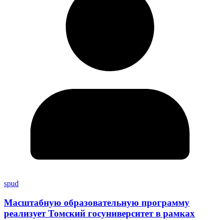
spud
Масштабную образовательную программу
реализует Томский госуниверситет в рамках