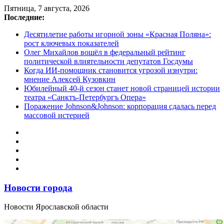
Перейти
Пятница, 7 августа, 2026
к
Последние:
содержимому
Десятилетие работы игорной зоны «Красная Поляна»:
рост ключевых показателей
Олег Михайлов вошёл в федеральный рейтинг
политической влиятельности депутатов Госдумы
Когда ИИ-помощник становится угрозой изнутри:
мнение Алексей Кузовкин
Юбилейный 40-й сезон станет новой страницей истории
театра «Санктъ-Петербургъ Опера»
Поражение Johnson&Johnson: корпорация сдалась перед
массовой истерией
Новости города
Новости Ярославской области