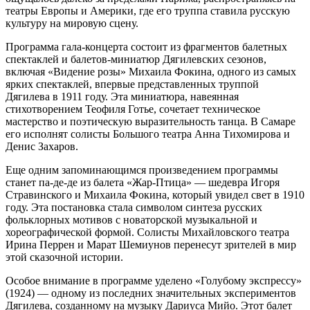
театры Европы и Америки, где его труппа ставила русскую
культуру на мировую сцену.
Программа гала-концерта состоит из фрагментов балетных
спектаклей и балетов-миниатюр Дягилевских сезонов,
включая «Видение розы» Михаила Фокина, одного из самых
ярких спектаклей, впервые представленных труппой
Дягилева в 1911 году. Эта миниатюра, навеянная
стихотворением Теофиля Готье, сочетает техническое
мастерство и поэтическую выразительность танца. В Самаре
его исполнят солисты Большого театра Анна Тихомирова и
Денис Захаров.
Еще одним запоминающимся произведением программы
станет па-де-де из балета «Жар-Птица» — шедевра Игоря
Стравинского и Михаила Фокина, который увидел свет в 1910
году. Эта постановка стала символом синтеза русских
фольклорных мотивов с новаторской музыкальной и
хореографической формой. Солисты Михайловского театра
Ирина Перрен и Марат Шемиунов перенесут зрителей в мир
этой сказочной истории.
Особое внимание в программе уделено «Голубому экспрессу»
(1924) — одному из последних значительных экспериментов
Дягилева, созданному на музыку Дариуса Мийо. Этот балет