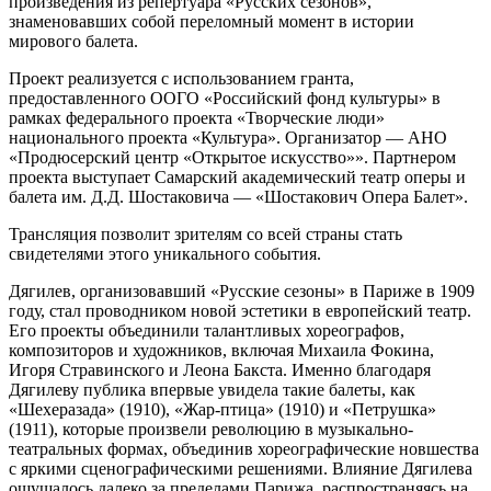
произведения из репертуара «Русских сезонов»,
знаменовавших собой переломный момент в истории
мирового балета.
Проект реализуется с использованием гранта,
предоставленного ООГО «Российский фонд культуры» в
рамках федерального проекта «Творческие люди»
национального проекта «Культура». Организатор — АНО
«Продюсерский центр «Открытое искусство»». Партнером
проекта выступает Самарский академический театр оперы и
балета им. Д.Д. Шостаковича — «Шостакович Опера Балет».
Трансляция позволит зрителям со всей страны стать
свидетелями этого уникального события.
Дягилев, организовавший «Русские сезоны» в Париже в 1909
году, стал проводником новой эстетики в европейский театр.
Его проекты объединили талантливых хореографов,
композиторов и художников, включая Михаила Фокина,
Игоря Стравинского и Леона Бакста. Именно благодаря
Дягилеву публика впервые увидела такие балеты, как
«Шехеразада» (1910), «Жар-птица» (1910) и «Петрушка»
(1911), которые произвели революцию в музыкально-
театральных формах, объединив хореографические новшества
с яркими сценографическими решениями. Влияние Дягилева
ощущалось далеко за пределами Парижа, распространяясь на