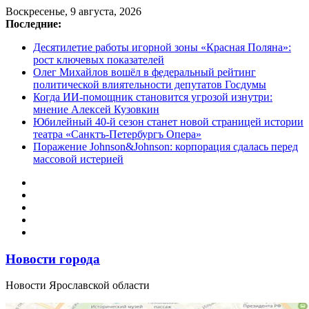
Перейти
Воскресенье, 9 августа, 2026
к
Последние:
содержимому
Десятилетие работы игорной зоны «Красная Поляна»:
рост ключевых показателей
Олег Михайлов вошёл в федеральный рейтинг
политической влиятельности депутатов Госдумы
Когда ИИ-помощник становится угрозой изнутри:
мнение Алексей Кузовкин
Юбилейный 40-й сезон станет новой страницей истории
театра «Санктъ-Петербургъ Опера»
Поражение Johnson&Johnson: корпорация сдалась перед
массовой истерией
Новости города
Новости Ярославской области