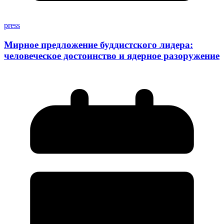
press
Мирное предложение буддистского лидера:
человеческое достоинство и ядерное разоружение