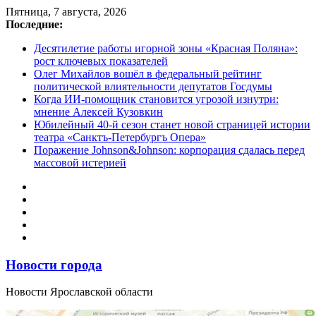
Перейти
Пятница, 7 августа, 2026
к
Последние:
содержимому
Десятилетие работы игорной зоны «Красная Поляна»:
рост ключевых показателей
Олег Михайлов вошёл в федеральный рейтинг
политической влиятельности депутатов Госдумы
Когда ИИ-помощник становится угрозой изнутри:
мнение Алексей Кузовкин
Юбилейный 40-й сезон станет новой страницей истории
театра «Санктъ-Петербургъ Опера»
Поражение Johnson&Johnson: корпорация сдалась перед
массовой истерией
Новости города
Новости Ярославской области