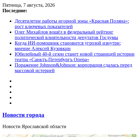
Перейти
Пятница, 7 августа, 2026
к
Последние:
содержимому
Десятилетие работы игорной зоны «Красная Поляна»:
рост ключевых показателей
Олег Михайлов вошёл в федеральный рейтинг
политической влиятельности депутатов Госдумы
Когда ИИ-помощник становится угрозой изнутри:
мнение Алексей Кузовкин
Юбилейный 40-й сезон станет новой страницей истории
театра «Санктъ-Петербургъ Опера»
Поражение Johnson&Johnson: корпорация сдалась перед
массовой истерией
Новости города
Новости Ярославской области