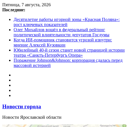
Перейти
Пятница, 7 августа, 2026
к
Последние:
содержимому
Десятилетие работы игорной зоны «Красная Поляна»:
рост ключевых показателей
Олег Михайлов вошёл в федеральный рейтинг
политической влиятельности депутатов Госдумы
Когда ИИ-помощник становится угрозой изнутри:
мнение Алексей Кузовкин
Юбилейный 40-й сезон станет новой страницей истории
театра «Санктъ-Петербургъ Опера»
Поражение Johnson&Johnson: корпорация сдалась перед
массовой истерией
Новости города
Новости Ярославской области