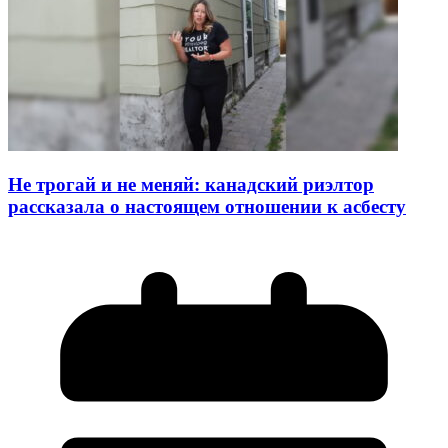
Не трогай и не меняй: канадский риэлтор
рассказала о настоящем отношении к асбесту