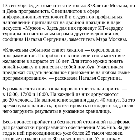
13 сентября будет отмечаться не только 878-летие Москвы, но
и День программиста. Специалистов в сфере
информационных технологий и студентов профильных
направлений приглашают на двойной праздник в парк
искусств «Музеон». Здесь для них проведут ИТ-зарядку,
турниры по настольным играм и другие мероприятия,
сообщила Наталья Сергунина, заместитель Мэра Москвы.
«Ключевым событием станет хакатон — соревнование
программистов. Попробовать в нем свои силы могут все
желающие в возрасте от 18 лет. Для этого нужно подать
онлайн-заявку и принести с собой ноутбук. Участникам
предложат создать небольшое приложение на любом языке
программирования», — рассказала Наталья Сергунина.
В рамках состязания запланировано три этапа-спринта —
в 16:00, 17:00 и 18:00. На каждый из них допускаются
до 20 человек. На выполнение задания дадут 40 минут. За это
время нужно написать, протестировать и отладить код, после
чего загрузить результаты в указанное хранилище.
Весь процесс пройдет на бесплатной столичной платформе
для разработки программного обеспечения Mos.Hub. За два
года к ней присоединились уже более 25 тысяч человек,
которые создали около 30 тысяч проектов. Участникам