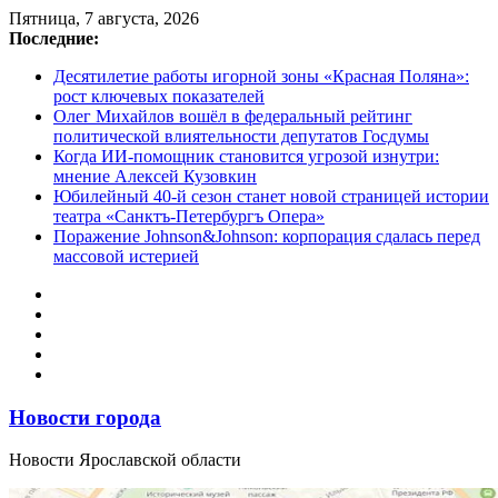
Перейти
Пятница, 7 августа, 2026
к
Последние:
содержимому
Десятилетие работы игорной зоны «Красная Поляна»:
рост ключевых показателей
Олег Михайлов вошёл в федеральный рейтинг
политической влиятельности депутатов Госдумы
Когда ИИ-помощник становится угрозой изнутри:
мнение Алексей Кузовкин
Юбилейный 40-й сезон станет новой страницей истории
театра «Санктъ-Петербургъ Опера»
Поражение Johnson&Johnson: корпорация сдалась перед
массовой истерией
Новости города
Новости Ярославской области