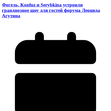
Фогель, Konfuz и Serybkina устроили
грандиозное шоу для гостей форума Леонида
Агутина