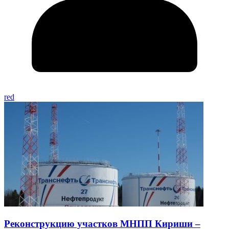
red
Реконструкцию участков МНПП Кириши –