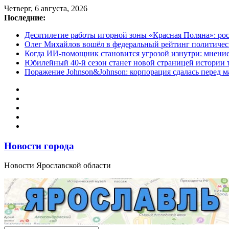
Перейти
Четверг, 6 августа, 2026
к
Последние:
содержимому
Десятилетие работы игорной зоны «Красная Поляна»: ро
Олег Михайлов вошёл в федеральный рейтинг политичес
Когда ИИ-помощник становится угрозой изнутри: мнени
Юбилейный 40-й сезон станет новой страницей истории 
Поражение Johnson&Johnson: корпорация сдалась перед м
Новости города
Новости Ярославской области