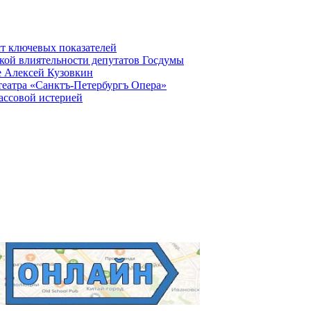
ст ключевых показателей
кой влиятельности депутатов Госдумы
е Алексей Кузовкин
театра «Санктъ-Петербургъ Опера»
ассовой истерией