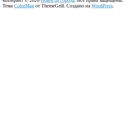
Копирайт © 2026
Новости города
. Все права защищены.
Тема
ColorMag
от ThemeGrill. Создано на
WordPress
.