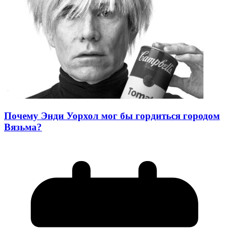
Почему Энди Уорхол мог бы гордиться городом
Вязьма?