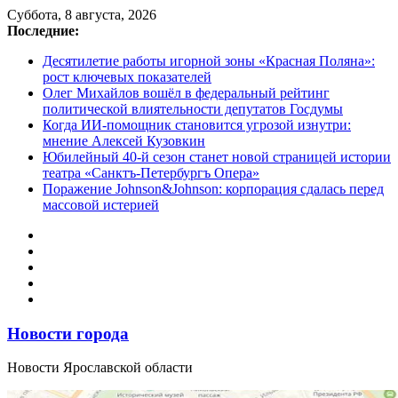
Перейти
Суббота, 8 августа, 2026
к
Последние:
содержимому
Десятилетие работы игорной зоны «Красная Поляна»:
рост ключевых показателей
Олег Михайлов вошёл в федеральный рейтинг
политической влиятельности депутатов Госдумы
Когда ИИ-помощник становится угрозой изнутри:
мнение Алексей Кузовкин
Юбилейный 40-й сезон станет новой страницей истории
театра «Санктъ-Петербургъ Опера»
Поражение Johnson&Johnson: корпорация сдалась перед
массовой истерией
Новости города
Новости Ярославской области