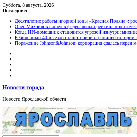
Перейти
Суббота, 8 августа, 2026
к
Последние:
содержимому
Десятилетие работы игорной зоны «Красная Поляна»: ро
Олег Михайлов вошёл в федеральный рейтинг политичес
Когда ИИ-помощник становится угрозой изнутри: мнени
Юбилейный 40-й сезон станет новой страницей истории 
Поражение Johnson&Johnson: корпорация сдалась перед м
Новости города
Новости Ярославской области