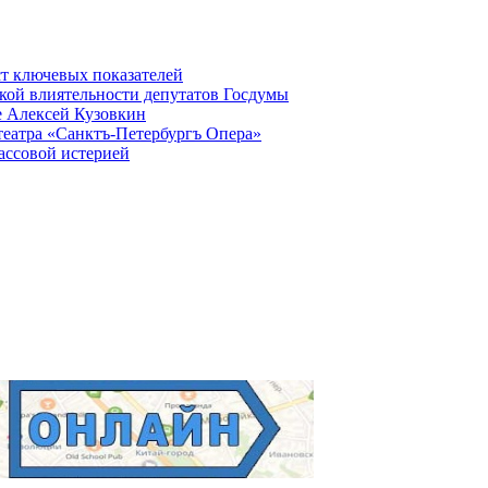
ст ключевых показателей
кой влиятельности депутатов Госдумы
е Алексей Кузовкин
театра «Санктъ-Петербургъ Опера»
ассовой истерией