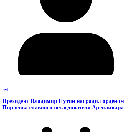
red
Президент Владимир Путин наградил орденом
Пирогова главного исследователя Арепливира