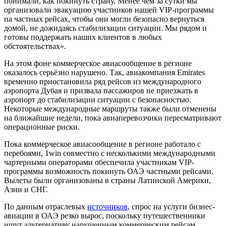
понимали, как покинуть страну. Менее чем за сутки мы
организовали эвакуацию участников нашей VIP-программы
на частных рейсах, чтобы они могли безопасно вернуться
домой, не дожидаясь стабилизации ситуации. Мы рядом и
готовы поддержать наших клиентов в любых
обстоятельствах».
На этом фоне коммерческое авиасообщение в регионе
оказалось серьёзно нарушено. Так, авиакомпания Emirates
временно приостановила ряд рейсов из международного
аэропорта Дубая и призвала пассажиров не приезжать в
аэропорт до стабилизации ситуации с безопасностью.
Некоторые международные маршруты также были отменены
на ближайшие недели, пока авиаперевозчики пересматривают
операционные риски.
Пока коммерческое авиасообщение в регионе работало с
перебоями, 1win совместно с несколькими международными
чартерными операторами обеспечила участникам VIP-
программы возможность покинуть ОАЭ частными рейсами.
Вылеты были организованы в страны Латинской Америки,
Азии и СНГ.
По данным отраслевых
источников
, спрос на услуги бизнес-
авиации в ОАЭ резко вырос, поскольку путешественники
ищут альтернативу нарушенным коммерческим рейсам.