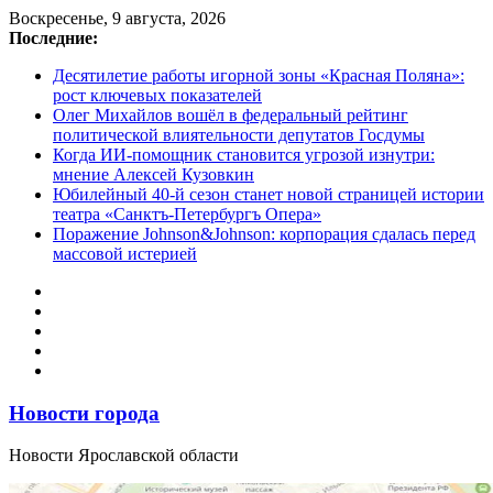
Перейти
Воскресенье, 9 августа, 2026
к
Последние:
содержимому
Десятилетие работы игорной зоны «Красная Поляна»:
рост ключевых показателей
Олег Михайлов вошёл в федеральный рейтинг
политической влиятельности депутатов Госдумы
Когда ИИ-помощник становится угрозой изнутри:
мнение Алексей Кузовкин
Юбилейный 40-й сезон станет новой страницей истории
театра «Санктъ-Петербургъ Опера»
Поражение Johnson&Johnson: корпорация сдалась перед
массовой истерией
Новости города
Новости Ярославской области