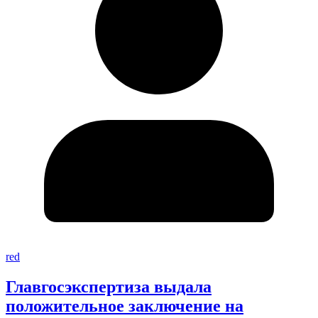
red
Главгосэкспертиза выдала
положительное заключение на