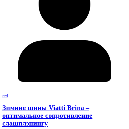
red
Зимние шины Viatti Brina –
оптимальное сопротивление
слашплэнингу