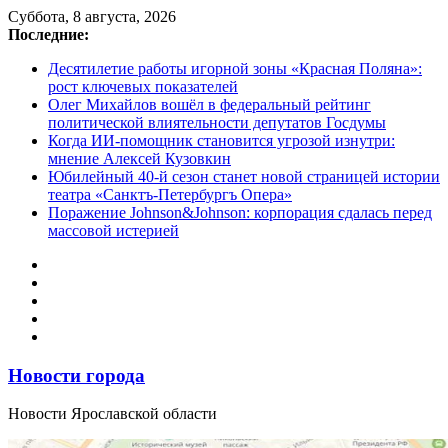
Перейти
Суббота, 8 августа, 2026
к
Последние:
содержимому
Десятилетие работы игорной зоны «Красная Поляна»:
рост ключевых показателей
Олег Михайлов вошёл в федеральный рейтинг
политической влиятельности депутатов Госдумы
Когда ИИ-помощник становится угрозой изнутри:
мнение Алексей Кузовкин
Юбилейный 40-й сезон станет новой страницей истории
театра «Санктъ-Петербургъ Опера»
Поражение Johnson&Johnson: корпорация сдалась перед
массовой истерией
Новости города
Новости Ярославской области