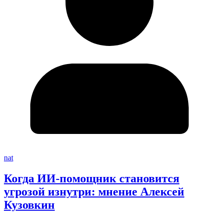
nat
Когда ИИ-помощник становится
угрозой изнутри: мнение Алексей
Кузовкин