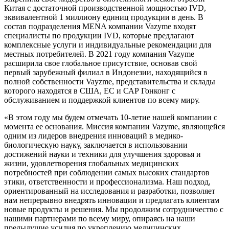
Китая с достаточной производственной мощностью IVD,
эквивалентной 1 миллиону единиц продукции в день. В
состав подразделения MENA компании Vazyme входят
специалисты по продукции IVD, которые предлагают
комплексные услуги и индивидуальные рекомендации для
местных потребителей. В 2021 году компания Vazyme
расширила свое глобальное присутствие, основав свой
первый зарубежный филиал в Индонезии, находящийся в
полной собственности Vayzme, представительства и склады
которого находятся в США, ЕС и САР Гонконг с
обслуживанием и поддержкой клиентов по всему миру.
«В этом году мы будем отмечать 10-летие нашей компании с
момента ее основания. Миссия компании Vazyme, являющейся
одним из лидеров внедрения инноваций в медико-
биологическую науку, заключается в использовании
достижений науки и техники для улучшения здоровья и
жизни, удовлетворения глобальных медицинских
потребностей при соблюдении самых высоких стандартов
этики, ответственности и профессионализма. Наш подход,
ориентированный на исследования и разработки, позволяет
нам непрерывно внедрять инновации и предлагать клиентам
новые продукты и решения. Мы продолжим сотрудничество с
нашими партнерами по всему миру, опираясь на наши
предыдущие усилия по укреплению медицинских