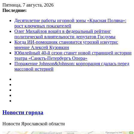
Перейти
Пятница, 7 августа, 2026
к
Последние:
содержимому
Десятилетие работы игорной зоны «Красная Поляна»:
рост ключевых показателей
Олег Михайлов вошёл в федеральный рейтинг
политической влиятельности депутатов Госдумы
Когда ИИ-помощник становится угрозой изнутри:
мнение Алексей Кузовкин
Юбилейный 40-й сезон станет новой страницей истории
театра «Санктъ-Петербургъ Опера»
Поражение Johnson&Johnson: корпорация сдалась перед
массовой истерией
Новости города
Новости Ярославской области