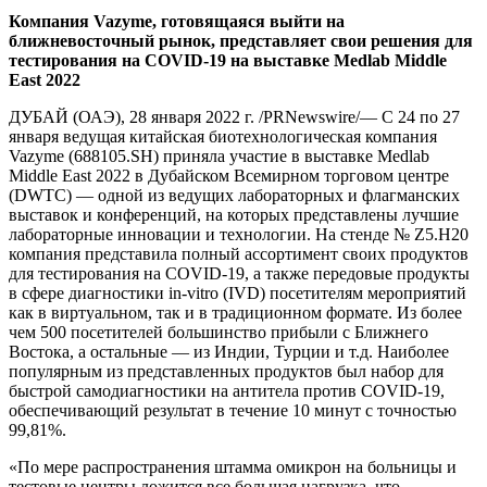
Компания Vazyme, готовящаяся выйти на
ближневосточный рынок, представляет свои решения для
тестирования на COVID-19 на выставке Medlab Middle
East 2022
ДУБАЙ (ОАЭ), 28 января 2022 г. /PRNewswire/— С 24 по 27
января ведущая китайская биотехнологическая компания
Vazyme (688105.SH) приняла участие в выставке Medlab
Middle East 2022 в Дубайском Всемирном торговом центре
(DWTC) — одной из ведущих лабораторных и флагманских
выставок и конференций, на которых представлены лучшие
лабораторные инновации и технологии. На стенде № Z5.H20
компания представила полный ассортимент своих продуктов
для тестирования на COVID-19, а также передовые продукты
в сфере диагностики in-vitro (IVD) посетителям мероприятий
как в виртуальном, так и в традиционном формате. Из более
чем 500 посетителей большинство прибыли с Ближнего
Востока, а остальные — из Индии, Турции и т.д. Наиболее
популярным из представленных продуктов был набор для
быстрой самодиагностики на антитела против COVID-19,
обеспечивающий результат в течение 10 минут с точностью
99,81%.
«По мере распространения штамма омикрон на больницы и
тестовые центры ложится все большая нагрузка, что