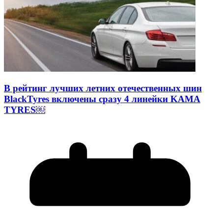
В рейтинг лучших летних отечественных шин
BlackTyres включены сразу 4 линейки KAMA
TYRES￼