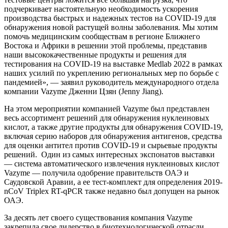
подчеркивает настоятельную необходимость ускорения
производства быстрых и надежных тестов на COVID-19 для
обнаружения новой растущей волны заболевания. Мы хотим
помочь медицинским сообществам в регионе Ближнего
Востока и Африки в решении этой проблемы, представив
наши высококачественные продукты и решения для
тестирования на COVID-19 на выставке Medlab 2022 в рамках
наших усилий по укреплению региональных мер по борьбе с
пандемией», — заявил руководитель международного отдела
компании Vazyme Дженни Цзян (Jenny Jiang).
На этом мероприятии компанией Vazyme был представлен
весь ассортимент решений для обнаружения нуклеиновых
кислот, а также другие продукты для обнаружения COVID-19,
включая серию наборов для обнаружения антигенов, средства
для оценки антител против COVID-19 и сырьевые продукты
решений. Один из самых интересных экспонатов выставки
— система автоматического извлечения нуклеиновых кислот
Vazyme — получила одобрение правительств ОАЭ и
Саудовской Аравии, а ее тест-комплект для определения 2019-
nCoV Triplex RT-qPCR также недавно был допущен на рынок
ОАЭ.
За десять лет своего существования компания Vazyme
закрепила свое лидерство в биотехнологической отрасли