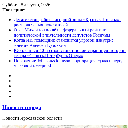
Перейти
Суббота, 8 августа, 2026
к
Последние:
содержимому
Десятилетие работы игорной зоны «Красная Поляна»:
рост ключевых показателей
Олег Михайлов вошёл в федеральный рейтинг
политической влиятельности депутатов Госдумы
Когда ИИ-помощник становится угрозой изнутри:
мнение Алексей Кузовкин
Юбилейный 40-й сезон станет новой страницей истории
театра «Санктъ-Петербургъ Опера»
Поражение Johnson&Johnson: корпорация сдалась перед
массовой истерией
Новости города
Новости Ярославской области