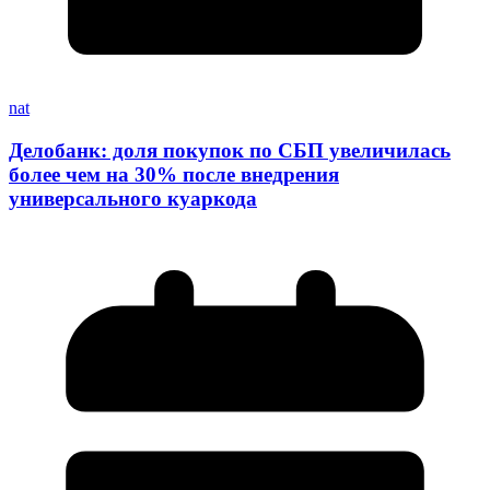
nat
Делобанк: доля покупок по СБП увеличилась
более чем на 30% после внедрения
универсального куаркода