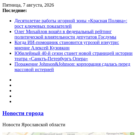
Перейти
Пятница, 7 августа, 2026
к
Последние:
содержимому
Десятилетие работы игорной зоны «Красная Поляна»:
рост ключевых показателей
Олег Михайлов вошёл в федеральный рейтинг
политической влиятельности депутатов Госдумы
Когда ИИ-помощник становится угрозой изнутри:
мнение Алексей Кузовкин
Юбилейный 40-й сезон станет новой страницей истории
театра «Санктъ-Петербургъ Опера»
Поражение Johnson&Johnson: корпорация сдалась перед
массовой истерией
Новости города
Новости Ярославской области