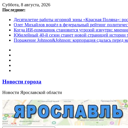
Перейти
Суббота, 8 августа, 2026
к
Последние:
содержимому
Десятилетие работы игорной зоны «Красная Поляна»: ро
Олег Михайлов вошёл в федеральный рейтинг политичес
Когда ИИ-помощник становится угрозой изнутри: мнени
Юбилейный 40-й сезон станет новой страницей истории 
Поражение Johnson&Johnson: корпорация сдалась перед м
Новости города
Новости Ярославской области