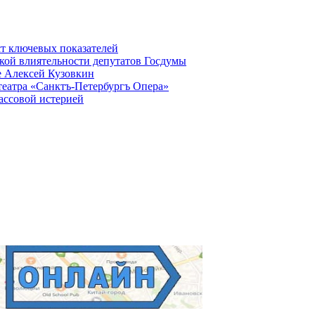
ст ключевых показателей
кой влиятельности депутатов Госдумы
е Алексей Кузовкин
театра «Санктъ-Петербургъ Опера»
ассовой истерией