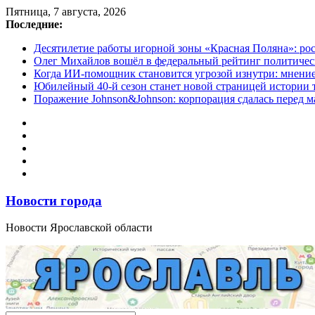
Перейти
Пятница, 7 августа, 2026
к
Последние:
содержимому
Десятилетие работы игорной зоны «Красная Поляна»: ро
Олег Михайлов вошёл в федеральный рейтинг политичес
Когда ИИ-помощник становится угрозой изнутри: мнени
Юбилейный 40-й сезон станет новой страницей истории 
Поражение Johnson&Johnson: корпорация сдалась перед м
Новости города
Новости Ярославской области