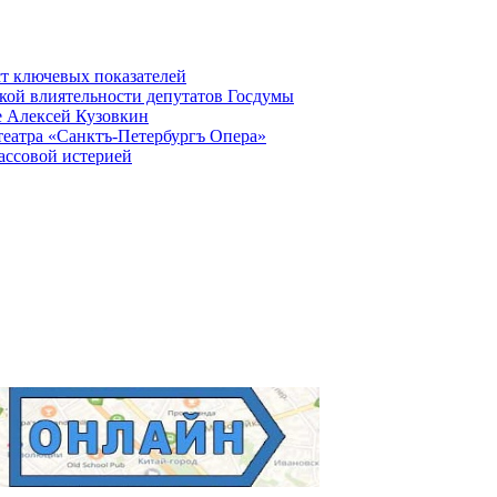
ст ключевых показателей
кой влиятельности депутатов Госдумы
е Алексей Кузовкин
театра «Санктъ-Петербургъ Опера»
ассовой истерией