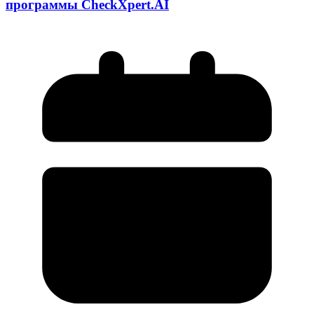
программы CheckXpert.AI