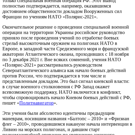
только специальная военная операция РФ. Этот вывод
полностью подтверждается, например, оказавшимся
достоянием общественности докладом Вооруженных сил
Франции по учениям НАТО «Полярис-2021».
Окончательное решение о проведении специальной военной
операции на территории Украины российское руководство
приняло после проведения учений по отработке боевых
стрельб высокоточным оружием на полигонах НАТО в
Европе, в западной части Средиземного моря и французской
акватории Атлантического океана, проходивших с 18 ноября
по 3 декабря 2021 г. Вне всяких сомнений, учения НАТО
«Полярис-2021» рассматривались руководством
Североатлантического альянса как начало боевых действий
против России, что подтверждается в том числе и
представленным докладом. Это был сигнал киевской власти:
в случае военного столкновения с РФ Запад окажет
всевозможную поддержку, НАТО включится в конфликт,
чтобы спровоцировать начало Киевом боевых действий с РФ,
пишет «
Политнавигатор
».
Эти учения были абсолютно идентичны предыдущим
маневрам, носившим названия «Балтопс – 2010» и «Фризиан
флег – 2010», проводившимся накануне начала интервенции в
Ливию на морских полигонах, и давшим старт
полномасштабной операции по свержению законного