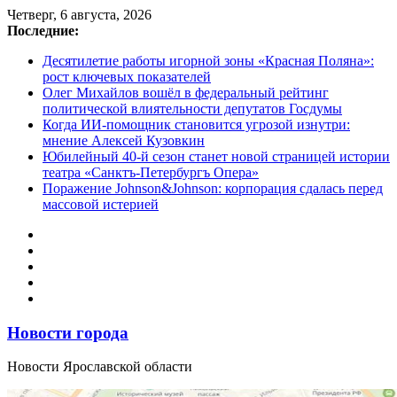
Перейти
Четверг, 6 августа, 2026
к
Последние:
содержимому
Десятилетие работы игорной зоны «Красная Поляна»:
рост ключевых показателей
Олег Михайлов вошёл в федеральный рейтинг
политической влиятельности депутатов Госдумы
Когда ИИ-помощник становится угрозой изнутри:
мнение Алексей Кузовкин
Юбилейный 40-й сезон станет новой страницей истории
театра «Санктъ-Петербургъ Опера»
Поражение Johnson&Johnson: корпорация сдалась перед
массовой истерией
Новости города
Новости Ярославской области