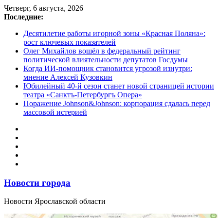
Перейти
Четверг, 6 августа, 2026
к
Последние:
содержимому
Десятилетие работы игорной зоны «Красная Поляна»:
рост ключевых показателей
Олег Михайлов вошёл в федеральный рейтинг
политической влиятельности депутатов Госдумы
Когда ИИ-помощник становится угрозой изнутри:
мнение Алексей Кузовкин
Юбилейный 40-й сезон станет новой страницей истории
театра «Санктъ-Петербургъ Опера»
Поражение Johnson&Johnson: корпорация сдалась перед
массовой истерией
Новости города
Новости Ярославской области