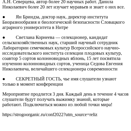
А.Н. Северцева, автор более 20 научных работ. Данила
Николаевич более 20 лет изучает муравьев и знает о них все.
● Ян Бриндза, доктор наук, директор института
Биоразнообразия и биологической безопасности Словацкого
аграрного университета в Нитре
● Светлана Корнеева — селекционер, кандидат
сельскохозяйственных наук, старший научный сотрудник
Лаборатории семечковых культур Всероссийского научно-
исследовательского института селекции плодовых культур,
соавтор 5 сортов колонновидных яблонь, 15 лет посвятила
изучению колонновидных сортов, ученица Седова Евгения
Николаевича, величайшего селекционера современности
● СЕКРЕТНЫЙ ГОСТЬ, чье имя слушатели узнают
только в момент конференции
Мероприятие продлится 3 дня. Каждый день в течение 4 часов
слушатели будут получать выжимку знаний, которые
работают. Подключиться можно из любой точки мира!
https://strogoorganic.ru/conf2022?utm_source=reliz