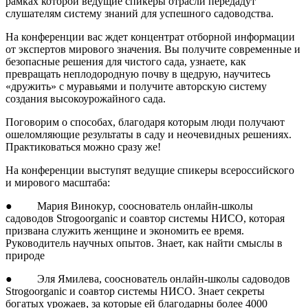
рамках которой ведущие спикеры отрасли передадут
слушателям систему знаний для успешного садоводства.
На конференции вас ждет концентрат отборной информации
от экспертов мирового значения. Вы получите современные и
безопасные решения для чистого сада, узнаете, как
превращать неплодородную почву в щедрую, научитесь
«дружить» с муравьями и получите авторскую систему
создания высокоурожайного сада.
Поговорим о способах, благодаря которым люди получают
ошеломляющие результаты в саду и неочевидных решениях.
Практиковаться можно сразу же!
На конференции выступят ведущие спикеры всероссийского
и мирового масштаба:
● Мария Винокур, сооснователь онлайн-школы
садоводов Strogoorganic и соавтор системы НИСО, которая
призвана служить женщине и экономить ее время.
Руководитель научных опытов. Знает, как найти смыслы в
природе
● Эля Ямилева, сооснователь онлайн-школы садоводов
Strogoorganic и соавтор системы НИСО. Знает секреты
богатых урожаев, за которые ей благодарны более 4000