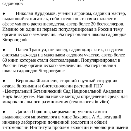
садоводов
● Николай Курдюмов, ученый агроном, садовый мастер,
выдающийся писатель, собиратель опыта своих коллег в
сфере умного растениеводства, автор более 20 бестселлеров.
Именно он один из первых популяризировал в России тему
органического земледелия. Эксперт онлайн-школы садоводов
Strogoorganiс
● Павел Траннуа, почвовед, садовод-практик, создатель
системы эко-сада на маленьком садовом участке, автор более
60 книг, которые стали бестселлерами. Популяризировал в
России тему органического земледелия. Эксперт онлайн-
школы садоводов Strogoorganiс
● Вероника Филипеня, старший научный сотрудник
отдела биохимии и биотехнологии растений ГНУ
«Центральный Ботанический Сад Национальной Академии
Наук Беларуси». Нашла новые методы определения среды для
микроклонального размножения (технология in vitro)
● Данила Горюнов, мирмеколог, ученик самого
выдающегося мирмеколога в мире Захарова А.А., ведущий
инженер лаборатории почвенной зоологии и общей
энтомологии Института проблем экологии и эволюции имени