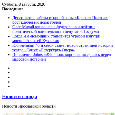
Перейти
Суббота, 8 августа, 2026
к
Последние:
содержимому
Десятилетие работы игорной зоны «Красная Поляна»:
рост ключевых показателей
Олег Михайлов вошёл в федеральный рейтинг
политической влиятельности депутатов Госдумы
Когда ИИ-помощник становится угрозой изнутри:
мнение Алексей Кузовкин
Юбилейный 40-й сезон станет новой страницей истории
театра «Санктъ-Петербургъ Опера»
Поражение Johnson&Johnson: корпорация сдалась перед
массовой истерией
Новости города
Новости Ярославской области