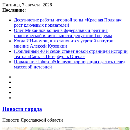
Перейти
Пятница, 7 августа, 2026
к
Последние:
содержимому
Десятилетие работы игорной зоны «Красная Поляна»:
рост ключевых показателей
Олег Михайлов вошёл в федеральный рейтинг
политической влиятельности депутатов Госдумы
Когда ИИ-помощник становится угрозой изнутри:
мнение Алексей Кузовкин
Юбилейный 40-й сезон станет новой страницей истории
театра «Санктъ-Петербургъ Опера»
Поражение Johnson&Johnson: корпорация сдалась перед
массовой истерией
Новости города
Новости Ярославской области