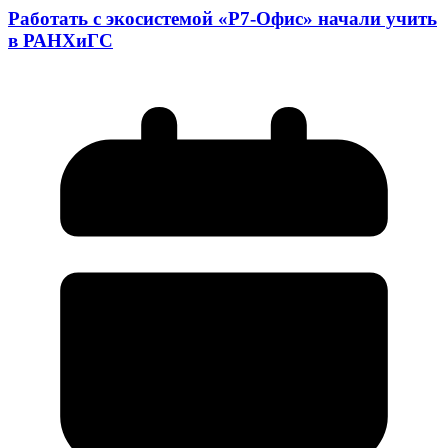
Работать с экосистемой «Р7-Офис» начали учить
в РАНХиГС