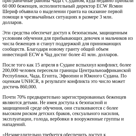
приграничные районы Чада с Суданом, куда недавно прибыли
60 000 беженцев, исполнительный директор ECW Ясмин
Шериф объявила о выделении гранта на оказание первой
помощи в чрезвычайных ситуациях в размере 3 млн.
долларов.
Эти средства обеспечат доступ к безопасным, защищенным
условиям обучения для прибывающих девочек и мальчиков из
числа беженцев и станут поддержкой для принимающих
сообществ. Благодаря новому гранту общий объем
инвестиций ECW в Чад достиг более 41 млн. долларов.
После того как 15 апреля в Судане вспыхнул конфликт, более
200,000 человек пересекли границы Центральноафриканской
Республики, Чада, Египта, Эфиопии и Южного Судана. По
оценкам UNHCR, в результате конфликта это число может
достичь 860,000.
Почти 70% предварительно зарегистрированных беженцев
являются детьми. Не имея доступа к безопасной и
защищенной среде обучения, они сталкиваются с более
высоким риском детских браков, сексуального насилия,
эксплуатации, голода, вербовки в вооруженные группы и
нападений.
«Незамедлительно требуется обеспечить доступ к