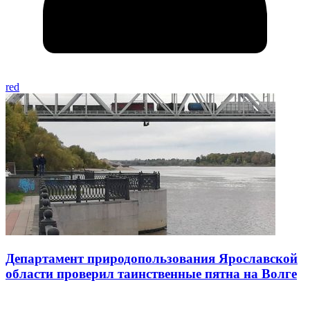
red
Департамент природопользования Ярославской
области проверил таинственные пятна на Волге