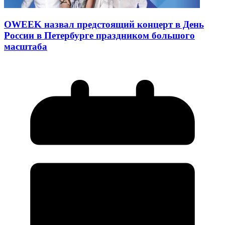
OWEEK назвал предстоящий концерт в День
России в Петербурге праздником большого
масштаба