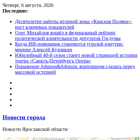
Перейти
Четверг, 6 августа, 2026
к
Последние:
содержимому
Десятилетие работы игорной зоны «Красная Поляна»:
рост ключевых показателей
Олег Михайлов вошёл в федеральный рейтинг
политической влиятельности депутатов Госдумы
Когда ИИ-помощник становится угрозой изнутри:
мнение Алексей Кузовкин
Юбилейный 40-й сезон станет новой страницей истории
театра «Санктъ-Петербургъ Опера»
Поражение Johnson&Johnson: корпорация сдалась перед
массовой истерией
Новости города
Новости Ярославской области