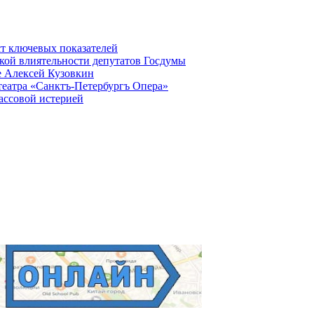
ст ключевых показателей
кой влиятельности депутатов Госдумы
е Алексей Кузовкин
театра «Санктъ-Петербургъ Опера»
ассовой истерией