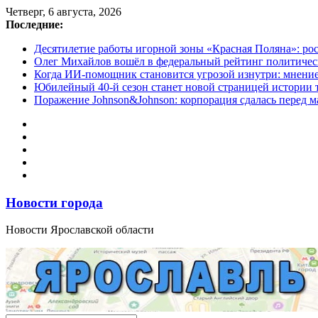
Перейти
Четверг, 6 августа, 2026
к
Последние:
содержимому
Десятилетие работы игорной зоны «Красная Поляна»: ро
Олег Михайлов вошёл в федеральный рейтинг политичес
Когда ИИ-помощник становится угрозой изнутри: мнени
Юбилейный 40-й сезон станет новой страницей истории 
Поражение Johnson&Johnson: корпорация сдалась перед м
Новости города
Новости Ярославской области