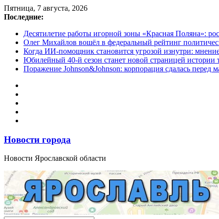
Перейти
Пятница, 7 августа, 2026
к
Последние:
содержимому
Десятилетие работы игорной зоны «Красная Поляна»: ро
Олег Михайлов вошёл в федеральный рейтинг политичес
Когда ИИ-помощник становится угрозой изнутри: мнени
Юбилейный 40-й сезон станет новой страницей истории 
Поражение Johnson&Johnson: корпорация сдалась перед м
Новости города
Новости Ярославской области