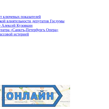
ст ключевых показателей
кой влиятельности депутатов Госдумы
е Алексей Кузовкин
театра «Санктъ-Петербургъ Опера»
ассовой истерией