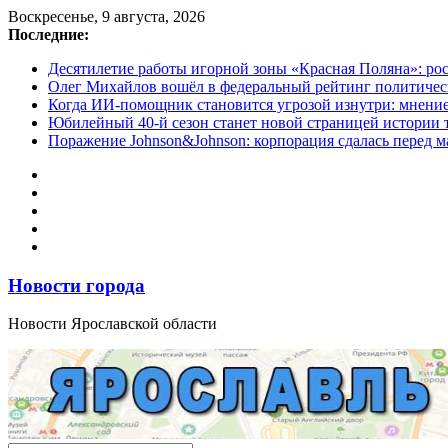
Перейти
Воскресенье, 9 августа, 2026
к
Последние:
содержимому
Десятилетие работы игорной зоны «Красная Поляна»: ро
Олег Михайлов вошёл в федеральный рейтинг политичес
Когда ИИ-помощник становится угрозой изнутри: мнени
Юбилейный 40-й сезон станет новой страницей истории 
Поражение Johnson&Johnson: корпорация сдалась перед м
Новости города
Новости Ярославской области