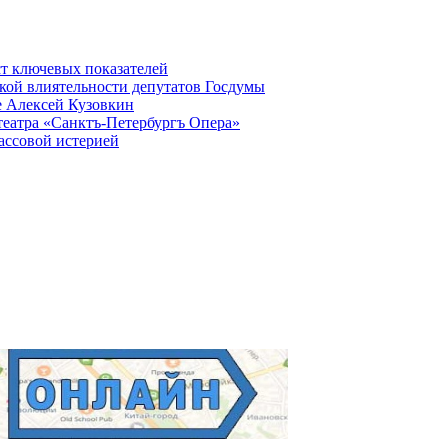
ст ключевых показателей
кой влиятельности депутатов Госдумы
е Алексей Кузовкин
театра «Санктъ-Петербургъ Опера»
ассовой истерией