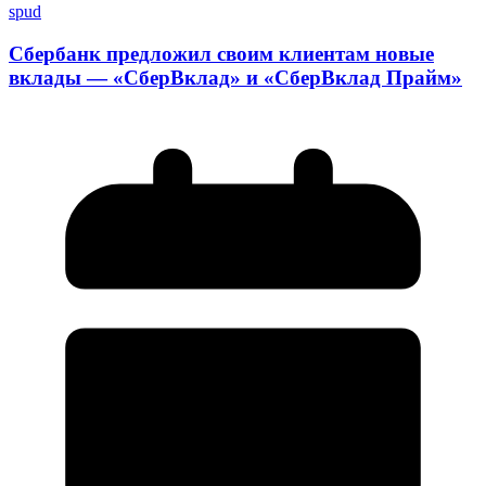
spud
Сбербанк предложил своим клиентам новые
вклады — «СберВклад» и «СберВклад Прайм»