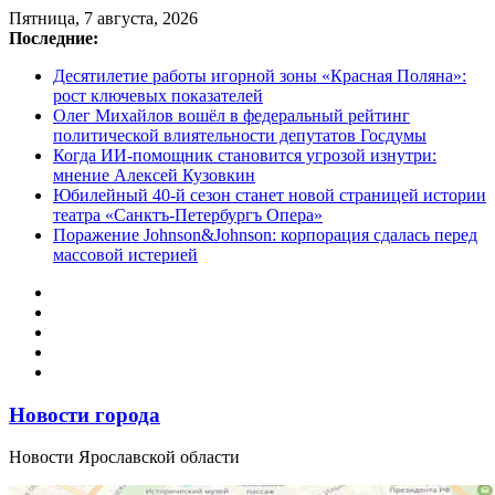
Перейти
Пятница, 7 августа, 2026
к
Последние:
содержимому
Десятилетие работы игорной зоны «Красная Поляна»:
рост ключевых показателей
Олег Михайлов вошёл в федеральный рейтинг
политической влиятельности депутатов Госдумы
Когда ИИ-помощник становится угрозой изнутри:
мнение Алексей Кузовкин
Юбилейный 40-й сезон станет новой страницей истории
театра «Санктъ-Петербургъ Опера»
Поражение Johnson&Johnson: корпорация сдалась перед
массовой истерией
Новости города
Новости Ярославской области