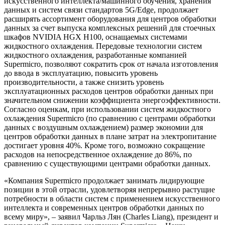
искусственного интеллекта/машинного обучения, хранения
данных и систем связи стандартов 5G/Edge, продолжает
расширять ассортимент оборудования для центров обработки
данных за счет выпуска комплексных решений для стоечных
шкафов NVIDIA HGX H100, оснащаемых системами
жидкостного охлаждения. Передовые технологии систем
жидкостного охлаждения, разработанные компанией
Supermicro, позволяют сократить срок от начала изготовления
до ввода в эксплуатацию, повысить уровень
производительности, а также снизить уровень
эксплуатационных расходов центров обработки данных при
значительном снижении коэффициента энергоэффективности.
Согласно оценкам, при использовании систем жидкостного
охлаждения Supermicro (по сравнению с центрами обработки
данных с воздушным охлаждением) размер экономии для
центров обработки данных в плане затрат на электропитание
достигает уровня 40%. Кроме того, возможно сокращение
расходов на непосредственное охлаждение до 86%, по
сравнению с существующими центрами обработки данных.
«Компания Supermicro продолжает занимать лидирующие
позиции в этой отрасли, удовлетворяя непрерывно растущие
потребности в области систем с применением искусственного
интеллекта и современных центров обработки данных по
всему миру», – заявил Чарльз Лян (Charles Liang), президент и