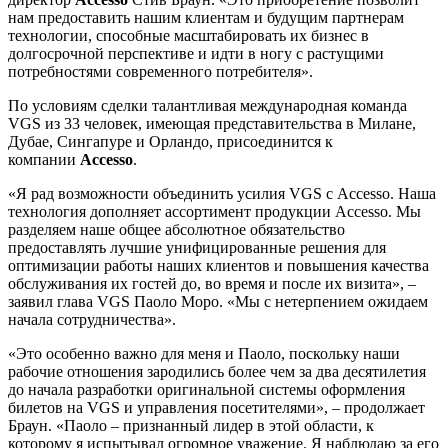
нам предоставить нашим клиентам и будущим партнерам
технологии, способные масштабировать их бизнес в
долгосрочной перспективе и идти в ногу с растущими
потребностями современного потребителя».
По условиям сделки талантливая международная команда
VGS из 33 человек, имеющая представительства в Милане,
Дубае, Сингапуре и Орландо, присоединится к
компании
Accessо
.
«Я рад возможности объединить усилия VGS с Accesso. Наша
технология дополняет ассортимент продукции Accesso. Мы
разделяем наше общее абсолютное обязательство
предоставлять лучшие унифицированные решения для
оптимизации работы наших клиентов и повышения качества
обслуживания их гостей до, во время и после их визита», –
заявил глава VGS Паоло Моро. «Мы с нетерпением ожидаем
начала сотрудничества».
«Это особенно важно для меня и Паоло, поскольку наши
рабочие отношения зародились более чем за два десятилетия
до начала разработки оригинальной системы оформления
билетов на VGS и управления посетителями», – продолжает
Браун. «Паоло – признанный лидер в этой области, к
которому я испытывал огромное уважение. Я наблюдаю за его