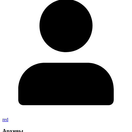
red
Архивы