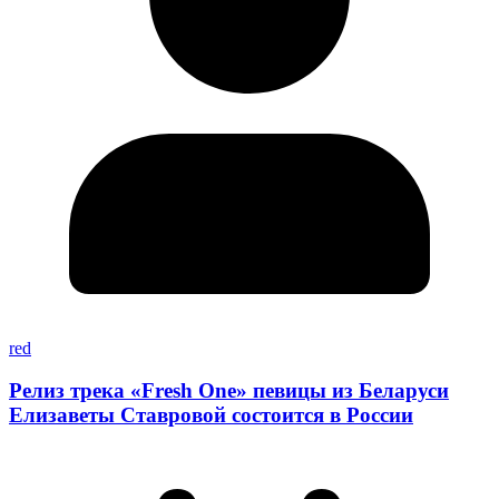
red
Релиз трека «Fresh One» певицы из Беларуси
Елизаветы Ставровой состоится в России