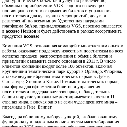
для туристических объектов и услуг по развлечению,
объявила о приобретении VGS – одного из ведущих
поставщиков систем оформления билетов и управления
посетителями для культурных мероприятий, досуга и
развлечений по всему миру. Удостоенная наградами
платформа SnApp, принадлежащая VGS, переименовывается
в
accesso Horizon
и будет действовать в рамках ассортимента
продуктов
accessso
.
Компания VGS, основанная командой с многолетним опытом
работы, оказывает поддержку известным посетителям во всех
аспектах продажи, распространения и обмена билетов и
привилегий с момента своего основания в 2011 г. В число
клиентов компании входят более 100 объектов, включая
крупнейший тематический парк-курорт в Орландо, Флорида,
а также ведущие бренды тематических парков в Дубае,
Сингапуре, Японии и Китае. Помимо тематических парков,
платформа для оформления билетов и управления
посетителями поддерживает зоопарки, наблюдательные
башни и другие уникальные достопримечательности в 11
странах мира, включая одно из семи чудес древнего мира –
пирамиды в Гизе, Египет.
Благодаря обширному набору функций, глобализованному
функционалу и надежным возможностям масштабирования
платформа VGS дает операторам объектов возможность