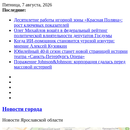
Перейти
Пятница, 7 августа, 2026
к
Последние:
содержимому
Десятилетие работы игорной зоны «Красная Поляна»:
рост ключевых показателей
Олег Михайлов вошёл в федеральный рейтинг
политической влиятельности депутатов Госдумы
Когда ИИ-помощник становится угрозой изнутри:
мнение Алексей Кузовкин
Юбилейный 40-й сезон станет новой страницей истории
театра «Санктъ-Петербургъ Опера»
Поражение Johnson&Johnson: корпорация сдалась перед
массовой истерией
Новости города
Новости Ярославской области