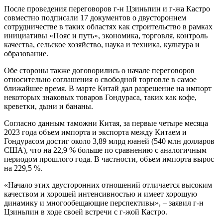
После проведения переговоров г-н Цзиньпин и г-жа Кастро
совместно подписали 17 документов о двустороннем
сотрудничестве в таких областях как строительство в рамках
инициативы «Пояс и путь», экономика, торговля, контроль
качества, сельское хозяйство, наука и техника, культура и
образование.
Обе стороны также договорились о начале переговоров
относительно соглашения о свободной торговле в самое
ближайшее время. В марте Китай дал разрешение на импорт
некоторых знаковых товаров Гондураса, таких как кофе,
креветки, дыни и бананы.
Согласно данным таможни Китая, за первые четыре месяца
2023 года объем импорта и экспорта между Китаем и
Гондурасом достиг около 3,89 млрд юаней (540 млн долларов
США), что на 22,9 % больше по сравнению с аналогичным
периодом прошлого года. В частности, объем импорта вырос
на 229,5 %.
«Начало этих двусторонних отношений отличается высоким
качеством и хорошей интенсивностью и имеет хорошую
динамику и многообещающие перспективы», – заявил г-н
Цзиньпин в ходе своей встречи с г-жой Кастро.