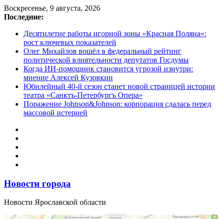
Перейти
Воскресенье, 9 августа, 2026
к
Последние:
содержимому
Десятилетие работы игорной зоны «Красная Поляна»:
рост ключевых показателей
Олег Михайлов вошёл в федеральный рейтинг
политической влиятельности депутатов Госдумы
Когда ИИ-помощник становится угрозой изнутри:
мнение Алексей Кузовкин
Юбилейный 40-й сезон станет новой страницей истории
театра «Санктъ-Петербургъ Опера»
Поражение Johnson&Johnson: корпорация сдалась перед
массовой истерией
Новости города
Новости Ярославской области