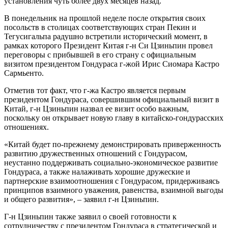
установления чуть более двух месяцев назад.
В понедельник на прошлой неделе после открытия своих
посольств в столицах соответствующих стран Пекин и
Тегусигальпа радушно встретили исторический момент, в
рамках которого Президент Китая г-н Си Цзиньпин провел
переговоры с прибывшей в его страну с официальным
визитом президентом Гондураса г-жой Ирис Сиомара Кастро
Сармьенто.
Отметив тот факт, что г-жа Кастро является первым
президентом Гондураса, совершившим официальный визит в
Китай, г-н Цзиньпин назвал ее визит особо важным,
поскольку он открывает новую главу в китайско-гондурасских
отношениях.
«Китай будет по-прежнему демонстрировать приверженность
развитию дружественных отношений с Гондурасом,
неустанно поддерживать социально-экономическое развитие
Гондураса, а также налаживать хорошие дружеские и
партнерские взаимоотношения с Гондурасом, придерживаясь
принципов взаимного уважения, равенства, взаимной выгоды
и общего развития», – заявил г-н Цзиньпин.
Г-н Цзиньпин также заявил о своей готовности к
сотрудничеству с президентом Гондураса в стратегической и