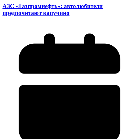
АЗС «Газпромнефть»: автолюбители
предпочитают капучино