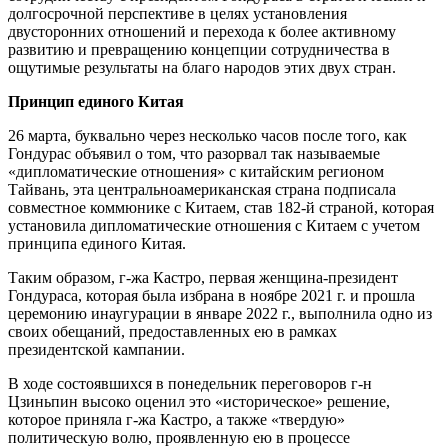
долгосрочной перспективе в целях установления
двусторонних отношений и перехода к более активному
развитию и превращению концепции сотрудничества в
ощутимые результаты на благо народов этих двух стран.
Принцип единого Китая
26 марта, буквально через несколько часов после того, как
Гондурас объявил о том, что разорвал так называемые
«дипломатические отношения» с китайским регионом
Тайвань, эта центральноамериканская страна подписала
совместное коммюнике с Китаем, став 182-й страной, которая
установила дипломатические отношения с Китаем с учетом
принципа единого Китая.
Таким образом, г-жа Кастро, первая женщина-президент
Гондураса, которая была избрана в ноябре 2021 г. и прошла
церемонию инаугурации в январе 2022 г., выполнила одно из
своих обещаний, предоставленных ею в рамках
президентской кампании.
В ходе состоявшихся в понедельник переговоров г-н
Цзиньпин высоко оценил это «историческое» решение,
которое приняла г-жа Кастро, а также «твердую»
политическую волю, проявленную ею в процессе