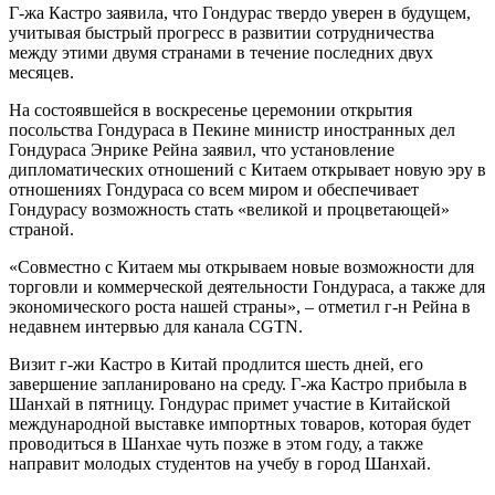
Г-жа Кастро заявила, что Гондурас твердо уверен в будущем,
учитывая быстрый прогресс в развитии сотрудничества
между этими двумя странами в течение последних двух
месяцев.
На состоявшейся в воскресенье церемонии открытия
посольства Гондураса в Пекине министр иностранных дел
Гондураса Энрике Рейна заявил, что установление
дипломатических отношений с Китаем открывает новую эру в
отношениях Гондураса со всем миром и обеспечивает
Гондурасу возможность стать «великой и процветающей»
страной.
«Совместно с Китаем мы открываем новые возможности для
торговли и коммерческой деятельности Гондураса, а также для
экономического роста нашей страны», – отметил г-н Рейна в
недавнем интервью для канала CGTN.
Визит г-жи Кастро в Китай продлится шесть дней, его
завершение запланировано на среду. Г-жа Кастро прибыла в
Шанхай в пятницу. Гондурас примет участие в Китайской
международной выставке импортных товаров, которая будет
проводиться в Шанхае чуть позже в этом году, а также
направит молодых студентов на учебу в город Шанхай.