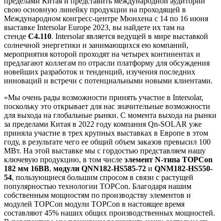
пределами Китая и представить международной аудитории
свою основную линейку продукции на проходящей в
Международном конгресс-центре Мюнхена с 14 по 16 июня
выставке Intersolar Europe 2023, вы найдете их там на
стенде
C4.110
. Intersolar является ведущей в мире выставкой
солнечной энергетики и занимающихся ею компаний,
мероприятия которой проходят на четырех континентах и
предлагают коллегам по отрасли платформу для обсуждения
новейших разработок и тенденций, изучения последних
инноваций и встречи с потенциальными новыми клиентами.
«Мы очень рады возможности принять участие в Intersolar,
поскольку это открывает для нас значительные возможности
для выхода на глобальные рынки. С момента выхода на рынки
за пределами Китая в 2022 году компания Qn-SOLAR уже
приняла участие в трех крупных выставках в Европе в этом
году, в результате чего ее общий объем заказов превысил 100
МВт. На этой выставке мы с гордостью представляем нашу
ключевую продукцию, в том числе
элемент N-типа TOPCon
182 мм 16BB
,
модули QNN182-HS585-72
и
QNM182-HS550-
54
, пользующиеся большим спросом в связи с растущей
популярностью технологии TOPCon. Благодаря нашим
собственным мощностям по производству элементов и
модулей TOPCon модули TOPCon в настоящее время
составляют 45% наших общих производственных мощностей.