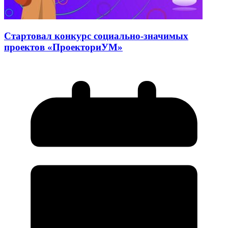
Стартовал конкурс социально-значимых
проектов «ПроекториУМ»