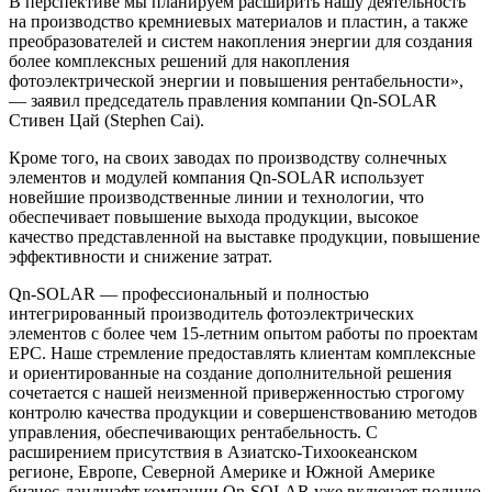
В перспективе мы планируем расширить нашу деятельность
на производство кремниевых материалов и пластин, а также
преобразователей и систем накопления энергии для создания
более комплексных решений для накопления
фотоэлектрической энергии и повышения рентабельности»,
— заявил председатель правления компании Qn-SOLAR
Стивен Цай (Stephen Cai).
Кроме того, на своих заводах по производству солнечных
элементов и модулей компания Qn-SOLAR использует
новейшие производственные линии и технологии, что
обеспечивает повышение выхода продукции, высокое
качество представленной на выставке продукции, повышение
эффективности и снижение затрат.
Qn-SOLAR — профессиональный и полностью
интегрированный производитель фотоэлектрических
элементов с более чем 15-летним опытом работы по проектам
EPC. Наше стремление предоставлять клиентам комплексные
и ориентированные на создание дополнительной решения
сочетается с нашей неизменной приверженностью строгому
контролю качества продукции и совершенствованию методов
управления, обеспечивающих рентабельность. С
расширением присутствия в Азиатско-Тихоокеанском
регионе, Европе, Северной Америке и Южной Америке
бизнес-ландшафт компании Qn-SOLAR уже включает полную