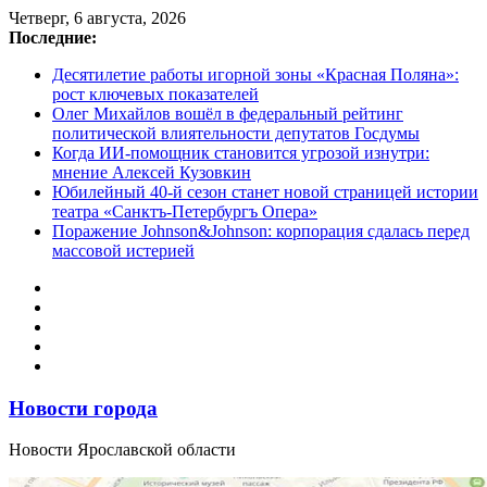
Перейти
Четверг, 6 августа, 2026
к
Последние:
содержимому
Десятилетие работы игорной зоны «Красная Поляна»:
рост ключевых показателей
Олег Михайлов вошёл в федеральный рейтинг
политической влиятельности депутатов Госдумы
Когда ИИ-помощник становится угрозой изнутри:
мнение Алексей Кузовкин
Юбилейный 40-й сезон станет новой страницей истории
театра «Санктъ-Петербургъ Опера»
Поражение Johnson&Johnson: корпорация сдалась перед
массовой истерией
Новости города
Новости Ярославской области