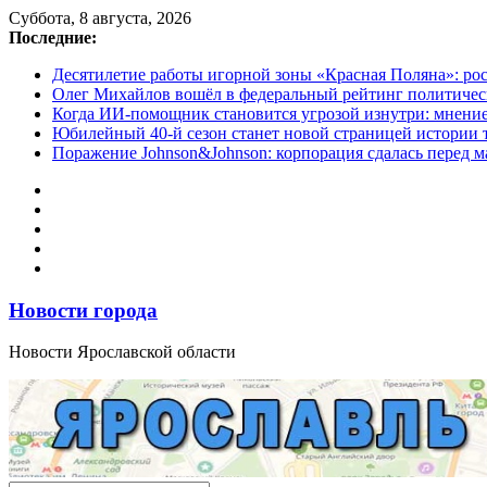
Перейти
Суббота, 8 августа, 2026
к
Последние:
содержимому
Десятилетие работы игорной зоны «Красная Поляна»: ро
Олег Михайлов вошёл в федеральный рейтинг политичес
Когда ИИ-помощник становится угрозой изнутри: мнени
Юбилейный 40-й сезон станет новой страницей истории 
Поражение Johnson&Johnson: корпорация сдалась перед м
Новости города
Новости Ярославской области