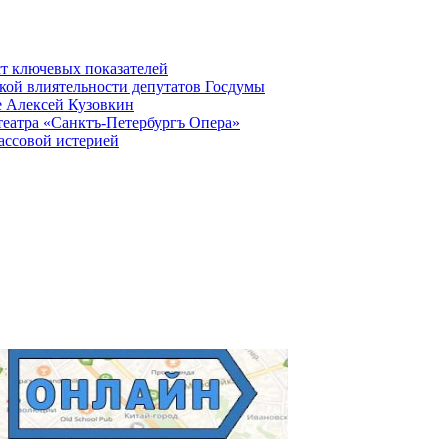
ст ключевых показателей
кой влиятельности депутатов Госдумы
е Алексей Кузовкин
театра «Санктъ-Петербургъ Опера»
ассовой истерией