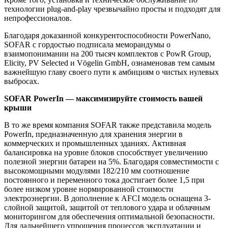
технологии plug-and-play чрезвычайно просты и подходят для
непрофессионалов.
Благодаря доказанной конкурентоспособности PowerNano,
SOFAR с гордостью подписала меморандумы о
взаимопонимании на 200 тысяч комплектов с PowR Group,
Elicity, PV Selected и Vögelin GmbH, ознаменовав тем самым
важнейшую главу своего пути к амбициям о чистых нулевых
выбросах.
SOFAR PowerIn — максимизируйте стоимость вашей
крыши
В то же время компания SOFAR также представила модель
PowerIn, предназначенную для хранения энергии в
коммерческих и промышленных зданиях. Активная
балансировка на уровне блоков способствует увеличению
полезной энергии батареи на 5%. Благодаря совместимости с
высокомощными модулями 182/210 мм соотношение
постоянного и переменного тока достигает более 1,5 при
более низком уровне нормированной стоимости
электроэнергии. В дополнение к AFCI модель оснащена 3-
слойной защитой, защитой от теплового удара и облачным
мониторингом для обеспечения оптимальной безопасности.
Для дальнейшего упрощения процессов эксплуатации и