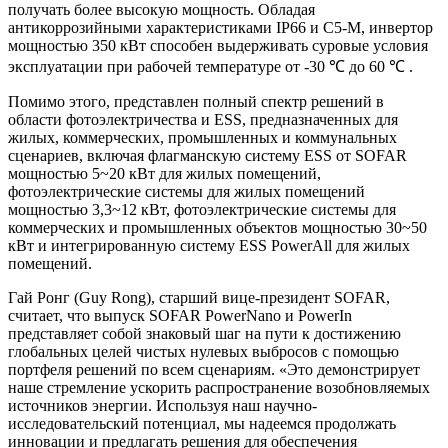
получать более высокую мощность. Обладая
антикоррозийными характеристиками IP66 и C5-M, инвертор
мощностью 350 кВт способен выдерживать суровые условия
эксплуатации при рабочей температуре от -30 ℃ до 60 ℃ .
Помимо этого, представлен полный спектр решений в
области фотоэлектричества и ESS, предназначенных для
жилых, коммерческих, промышленных и коммунальных
сценариев, включая флагманскую систему ESS от SOFAR
мощностью 5~20 кВт для жилых помещений,
фотоэлектрические системы для жилых помещений
мощностью 3,3~12 кВт, фотоэлектрические системы для
коммерческих и промышленных объектов мощностью 30~50
кВт и интегрированную систему ESS PowerAll для жилых
помещений.
Гай Ронг (Guy Rong), старший вице-президент SOFAR,
считает, что выпуск SOFAR PowerNano и PowerIn
представляет собой знаковый шаг на пути к достижению
глобальных целей чистых нулевых выбросов с помощью
портфеля решений по всем сценариям. «Это демонстрирует
наше стремление ускорить распространение возобновляемых
источников энергии. Используя наш научно-
исследовательский потенциал, мы надеемся продолжать
инновации и предлагать решения для обеспечения