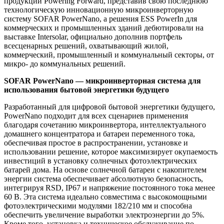
продукции Powering Forward, представив свою последнюю
технологическую инновационную микроинверторную
систему SOFAR PowerNano, а решения ESS PowerIn для
коммерческих и промышленных зданий дебютировали на
выставке Intersolar, официально дополнив портфель
всесценарных решений, охватывающий жилой,
коммерческий, промышленный и коммунальный секторы, от
микро- до коммунальных решений.
SOFAR PowerNano — микроинверторная система для
использования бытовой энергетики будущего
Разработанный для цифровой бытовой энергетики будущего,
PowerNano подходит для всех сценариев применения
благодаря сочетанию микроинвертора, интеллектуального
домашнего концентратора и батареи переменного тока,
обеспечивая простое в распространении, установке и
использовании решение, которое максимизирует окупаемость
инвестиций в установку солнечных фотоэлектрических
батарей дома. На основе солнечной батареи с накопителем
энергии система обеспечивает абсолютную безопасность,
интегрируя RSD, IP67 и напряжение постоянного тока менее
60 В. Эта система идеально совместима с высокомощными
фотоэлектрическими модулями 182/210 мм и способна
обеспечить увеличение выработки электроэнергии до 5%.
Кроме того, установка и техническое обслуживание по