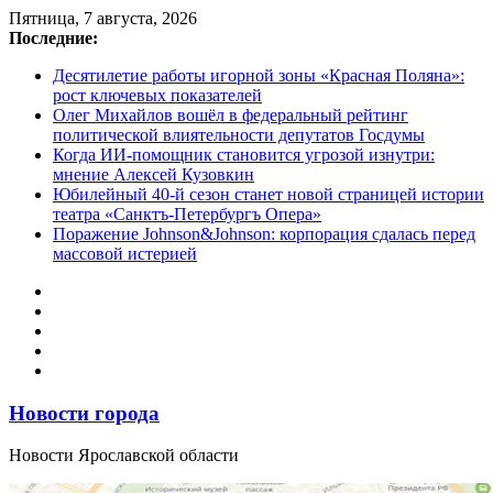
Перейти
Пятница, 7 августа, 2026
к
Последние:
содержимому
Десятилетие работы игорной зоны «Красная Поляна»:
рост ключевых показателей
Олег Михайлов вошёл в федеральный рейтинг
политической влиятельности депутатов Госдумы
Когда ИИ-помощник становится угрозой изнутри:
мнение Алексей Кузовкин
Юбилейный 40-й сезон станет новой страницей истории
театра «Санктъ-Петербургъ Опера»
Поражение Johnson&Johnson: корпорация сдалась перед
массовой истерией
Новости города
Новости Ярославской области