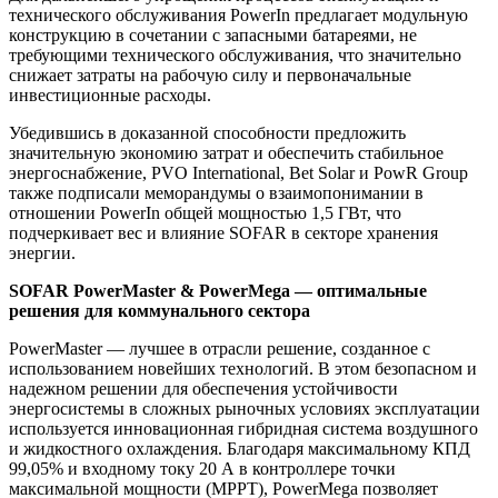
технического обслуживания PowerIn предлагает модульную
конструкцию в сочетании с запасными батареями, не
требующими технического обслуживания, что значительно
снижает затраты на рабочую силу и первоначальные
инвестиционные расходы.
Убедившись в доказанной способности предложить
значительную экономию затрат и обеспечить стабильное
энергоснабжение, PVO International, Bet Solar и PowR Group
также подписали меморандумы о взаимопонимании в
отношении PowerIn общей мощностью 1,5 ГВт, что
подчеркивает вес и влияние SOFAR в секторе хранения
энергии.
SOFAR PowerMaster & PowerMega — оптимальные
решения для коммунального сектора
PowerMaster — лучшее в отрасли решение, созданное с
использованием новейших технологий. В этом безопасном и
надежном решении для обеспечения устойчивости
энергосистемы в сложных рыночных условиях эксплуатации
используется инновационная гибридная система воздушного
и жидкостного охлаждения. Благодаря максимальному КПД
99,05% и входному току 20 А в контроллере точки
максимальной мощности (MPPT), PowerMega позволяет