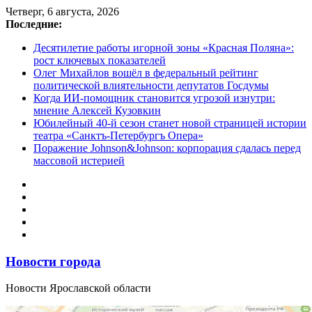
Перейти
Четверг, 6 августа, 2026
к
Последние:
содержимому
Десятилетие работы игорной зоны «Красная Поляна»:
рост ключевых показателей
Олег Михайлов вошёл в федеральный рейтинг
политической влиятельности депутатов Госдумы
Когда ИИ-помощник становится угрозой изнутри:
мнение Алексей Кузовкин
Юбилейный 40-й сезон станет новой страницей истории
театра «Санктъ-Петербургъ Опера»
Поражение Johnson&Johnson: корпорация сдалась перед
массовой истерией
Новости города
Новости Ярославской области