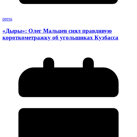
press
«Дыры»: Олег Мальцев снял правдивую
короткометражку об угольщиках Кузбасса