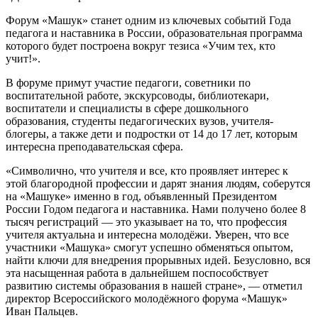
Форум «Машук» станет одним из ключевых событий Года
педагога и наставника в России, образовательная программа
которого будет построена вокруг тезиса «Учим тех, кто
учит!».
В форуме примут участие педагоги, советники по
воспитательной работе, экскурсоводы, библиотекари,
воспитатели и специалисты в сфере дошкольного
образования, студенты педагогических вузов, учителя-
блогеры, а также дети и подростки от 14 до 17 лет, которым
интересна преподавательская сфера.
«Символично, что учителя и все, кто проявляет интерес к
этой благородной профессии и дарят знания людям, соберутся
на «Машуке» именно в год, объявленный Президентом
России Годом педагога и наставника. Нами получено более 8
тысяч регистраций — это указывает на то, что профессия
учителя актуальна и интересна молодёжи. Уверен, что все
участники «Машука» смогут успешно обменяться опытом,
найти ключи для внедрения прорывных идей. Безусловно, вся
эта насыщенная работа в дальнейшем поспособствует
развитию системы образования в нашей стране», — отметил
директор Всероссийского молодёжного форума «Машук»
Иван Пальцев.