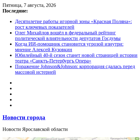
Перейти
Пятница, 7 августа, 2026
к
Последние:
содержимому
Десятилетие работы игорной зоны «Красная Поляна»:
рост ключевых показателей
Олег Михайлов вошёл в федеральный рейтинг
политической влиятельности депутатов Госдумы
Когда ИИ-помощник становится угрозой изнутри:
мнение Алексей Кузовкин
Юбилейный 40-й сезон станет новой страницей истории
театра «Санктъ-Петербургъ Опера»
Поражение Johnson&Johnson: корпорация сдалась перед
массовой истерией
Новости города
Новости Ярославской области