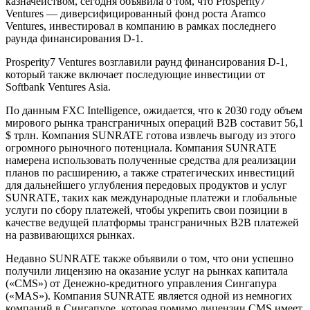
казначейством, сегодня объявила о том, что Prosperity7
Ventures — диверсифицированный фонд роста Aramco
Ventures, инвестировал в компанию в рамках последнего
раунда финансирования D-1.
Prosperity7 Ventures возглавили раунд финансирования D-1,
который также включает последующие инвестиции от
Softbank Ventures Asia.
По данным FXC Intelligence, ожидается, что к 2030 году объем
мирового рынка трансграничных операций B2B составит 56,1
$ трлн. Компания SUNRATE готова извлечь выгоду из этого
огромного рыночного потенциала. Компания SUNRATE
намерена использовать полученные средства для реализации
планов по расширению, а также стратегических инвестиций
для дальнейшего углубления передовых продуктов и услуг
SUNRATE, таких как международные платежи и глобальные
услуги по сбору платежей, чтобы укрепить свои позиции в
качестве ведущей платформы трансграничных B2B платежей
на развивающихся рынках.
Недавно SUNRATE также объявили о том, что они успешно
получили лицензию на оказание услуг на рынках капитала
(«CMS») от Денежно-кредитного управления Сингапура
(«MAS»). Компания SUNRATE является одной из немногих
компаний в Сингапуре, которая помимо лицензии CMS имеет