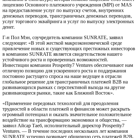
лицензию Основного платежного учреждения (MPI) от MAS
на предоставление услуг по выпуску счетов, внутренних
денежных переводов, трансграничных денежных переводов,
услуг торгового эквайринга и услуг по выпуску электронных
денег.
Г-н Пол Мэн, соучредитель компании SUNRATE, заявил
следующее: «В этой жесткой макроэкономической среде
привлечение новых и существующих престижных инвесторов
в компанию SUNRATE является свидетельством нашего
устойчивого роста и проверенных возможностей.
Инвестиции компании Prosperity7 Ventures обеспечивают нам
отличную позицию для ускоренного роста и поддержания
постоянно растущего спроса на наше ведущее в отрасли
глобальное решение для трансграничных платежей B2B на
развивающихся рынках с перспективой выхода на другие
развивающиеся рынки, такие как Ближний Восток».
«Применение передовых технологий для преодоления
трудностей в области платежей и финансов может раскрыть
огромный потенциал и оказать значительное положительное
воздействие на трансформацию экономики и общества, —
заявил Айсар Таеб, исполнительный директор Prosperity7
Ventures. — В течение последних нескольких лет компания
SUNRATE успешно развивает обширную сеть платежей B2B,