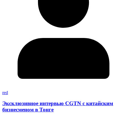
red
Эксклюзивное интервью CGTN с китайским
бизнесменом в Тонге