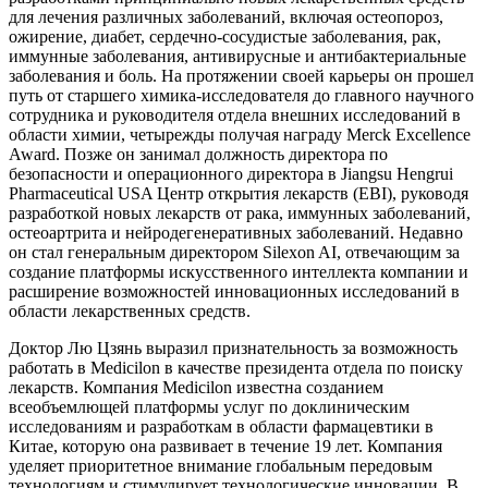
для лечения различных заболеваний, включая остеопороз,
ожирение, диабет, сердечно-сосудистые заболевания, рак,
иммунные заболевания, антивирусные и антибактериальные
заболевания и боль. На протяжении своей карьеры он прошел
путь от старшего химика-исследователя до главного научного
сотрудника и руководителя отдела внешних исследований в
области химии, четырежды получая награду Merck Excellence
Award. Позже он занимал должность директора по
безопасности и операционного директора в Jiangsu Hengrui
Pharmaceutical USA Центр открытия лекарств (EBI), руководя
разработкой новых лекарств от рака, иммунных заболеваний,
остеоартрита и нейродегенеративных заболеваний. Недавно
он стал генеральным директором Silexon AI, отвечающим за
создание платформы искусственного интеллекта компании и
расширение возможностей инновационных исследований в
области лекарственных средств.
Доктор Лю Цзянь выразил признательность за возможность
работать в Medicilon в качестве президента отдела по поиску
лекарств. Компания Medicilon известна созданием
всеобъемлющей платформы услуг по доклиническим
исследованиям и разработкам в области фармацевтики в
Китае, которую она развивает в течение 19 лет. Компания
уделяет приоритетное внимание глобальным передовым
технологиям и стимулирует технологические инновации. В