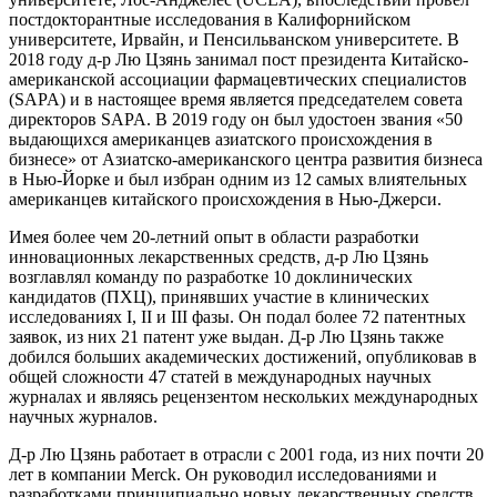
постдокторантные исследования в Калифорнийском
университете, Ирвайн, и Пенсильванском университете. В
2018 году д-р Лю Цзянь занимал пост президента Китайско-
американской ассоциации фармацевтических специалистов
(SAPA) и в настоящее время является председателем совета
директоров SAPA. В 2019 году он был удостоен звания «50
выдающихся американцев азиатского происхождения в
бизнесе» от Азиатско-американского центра развития бизнеса
в Нью-Йорке и был избран одним из 12 самых влиятельных
американцев китайского происхождения в Нью-Джерси.
Имея более чем 20-летний опыт в области разработки
инновационных лекарственных средств, д-р Лю Цзянь
возглавлял команду по разработке 10 доклинических
кандидатов (ПХЦ), принявших участие в клинических
исследованиях I, II и III фазы. Он подал более 72 патентных
заявок, из них 21 патент уже выдан. Д-р Лю Цзянь также
добился больших академических достижений, опубликовав в
общей сложности 47 статей в международных научных
журналах и являясь рецензентом нескольких международных
научных журналов.
Д-р Лю Цзянь работает в отрасли с 2001 года, из них почти 20
лет в компании Merck. Он руководил исследованиями и
разработками принципиально новых лекарственных средств