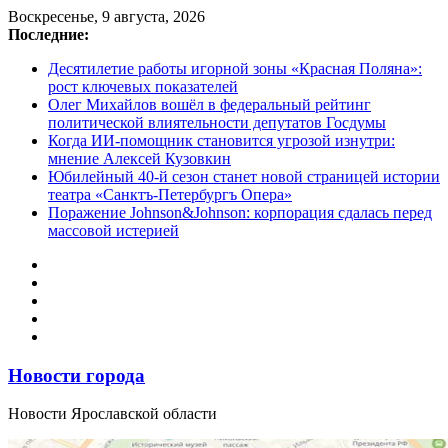
Перейти
Воскресенье, 9 августа, 2026
к
Последние:
содержимому
Десятилетие работы игорной зоны «Красная Поляна»:
рост ключевых показателей
Олег Михайлов вошёл в федеральный рейтинг
политической влиятельности депутатов Госдумы
Когда ИИ-помощник становится угрозой изнутри:
мнение Алексей Кузовкин
Юбилейный 40-й сезон станет новой страницей истории
театра «Санктъ-Петербургъ Опера»
Поражение Johnson&Johnson: корпорация сдалась перед
массовой истерией
Новости города
Новости Ярославской области