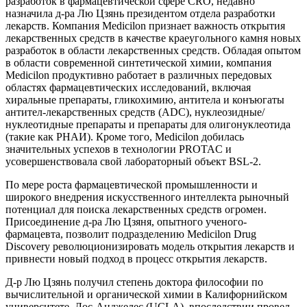
разработок в фармацевтической сфере CRO, недавно
назначила д-ра Лю Цзянь президентом отдела разработки
лекарств. Компания Medicilon признает важность открытия
лекарственных средств в качестве краеугольного камня новых
разработок в области лекарственных средств. Обладая опытом
в области современной синтетической химии, компания
Medicilon продуктивно работает в различных передовых
областях фармацевтических исследований, включая
хиральные препараты, гликохимию, антитела и конъюгаты
антител-лекарственных средств (ADC), нуклеозидные/
нуклеотидные препараты и препараты для олигонуклеотида
(такие как РНАИ). Кроме того, Medicilon добилась
значительных успехов в технологии PROTAC и
усовершенствовала свой лабораторный объект BSL-2.
По мере роста фармацевтической промышленности и
широкого внедрения искусственного интеллекта рыночный
потенциал для поиска лекарственных средств огромен.
Присоединение д-ра Лю Цзяня, опытного ученого-
фармацевта, позволит подразделению Medicilon Drug
Discovery революционизировать модель открытия лекарств и
привнести новый подход в процесс открытия лекарств.
Д-р Лю Цзянь получил степень доктора философии по
вычислительной и органической химии в Калифорнийском
университете, Лос-Анджелес (UCLA), впоследствии провел