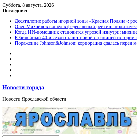
Перейти
Суббота, 8 августа, 2026
к
Последние:
содержимому
Десятилетие работы игорной зоны «Красная Поляна»: ро
Олег Михайлов вошёл в федеральный рейтинг политичес
Когда ИИ-помощник становится угрозой изнутри: мнени
Юбилейный 40-й сезон станет новой страницей истории 
Поражение Johnson&Johnson: корпорация сдалась перед м
Новости города
Новости Ярославской области