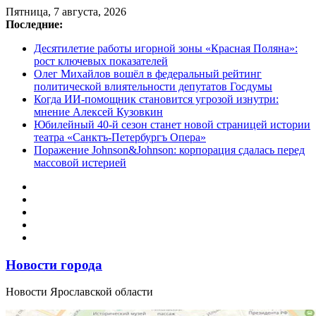
Перейти
Пятница, 7 августа, 2026
к
Последние:
содержимому
Десятилетие работы игорной зоны «Красная Поляна»:
рост ключевых показателей
Олег Михайлов вошёл в федеральный рейтинг
политической влиятельности депутатов Госдумы
Когда ИИ-помощник становится угрозой изнутри:
мнение Алексей Кузовкин
Юбилейный 40-й сезон станет новой страницей истории
театра «Санктъ-Петербургъ Опера»
Поражение Johnson&Johnson: корпорация сдалась перед
массовой истерией
Новости города
Новости Ярославской области