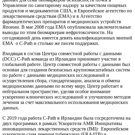
Управление по санитарному надзору за качеством пищевых
продуктов и медикаментов США, в Европейское агентство по
лекарственным средствам (EMA) и в Агентство
фармацевтических препаратов и медицинских устройств
Японии. В мае 2008 года EMA опубликовала заключительные
выводы по этим биомаркерам нефротоксичности. На
сегодняшний день имеется девять квалификационных мнений
EMA о C-Path и столько же писем поддержки.
Входящая в состав Центра совместной работы с данными
(DCC) C-Path команда из Ирландии принимает участие в
глобальной работе. Центр совместной работы с данными был
основан для создания безопасных крупномасштабных систем
по работе с данными медицинских исследований и
осуществления сбора, стандартизации, анализа и обмена
медицинскими данными по всему миру. Центр работает в
нейтральном пространстве, уделяя особое внимание
ускорению клинических исследований и улучшению методов
лечения за счет максимального использования медицинских
данных.
С 2019 года работа C-Path в Ирландии была сосредоточена на
двух программах в рамках Ускорителя AMR Инициативы
инновационных лекарственных средств (IMI): Европейском
ускорителе схем лечения туберкулеза (ERA4TB) и