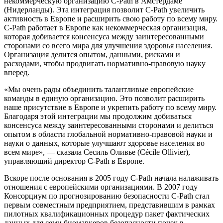
некоммерческую организацию C-Path в Амстердаме
(Нидерланды). Эта интеграция позволит C-Path увеличить
активность в Европе и расширить свою работу по всему миру.
C-Path работает в Европе как некоммерческая организация,
которая добивается консенсуса между заинтересованными
сторонами со всего мира для улучшения здоровья населения.
Организация делится опытом, данными, рисками и
расходами, чтобы продвигать нормативно-правовую науку
вперед.
«Мы очень рады объединить талантливые европейские
команды в единую организацию. Это позволит расширить
наше присутствие в Европе и укрепить работу по всему миру.
Благодаря этой интеграции мы продолжим добиваться
консенсуса между заинтересованными сторонами и делиться
опытом в области глобальной нормативно-правовой науки и
науки о данных, которые улучшают здоровье населения во
всем мире», — сказала Сесиль Оливье (Cécile Ollivier),
управляющий директор C-Path в Европе.
Вскоре после основания в 2005 году C-Path начала налаживать
отношения с европейскими организациями. В 2007 году
Консорциум по прогнозированию безопасности C-Path стал
первым совместным предприятием, представившим в рамках
пилотных квалификационных процедур пакет фактических
данных для семи биомаркеров безопасности почек в