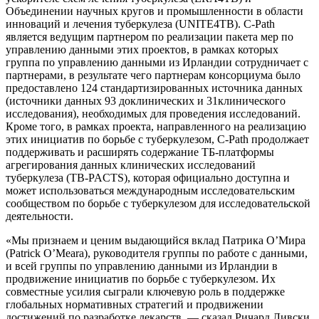
Объединении научных кругов и промышленности в области
инноваций и лечения туберкулеза (UNITE4TB). C-Path
является ведущим партнером по реализации пакета мер по
управлению данными этих проектов, в рамках которых
группа по управлению данными из Ирландии сотрудничает с
партнерами, в результате чего партнерам консорциума было
предоставлено 124 стандартизированных источника данных
(источники данных 93 доклинических и 31клинического
исследования), необходимых для проведения исследований.
Кроме того, в рамках проекта, направленного на реализацию
этих инициатив по борьбе с туберкулезом, C-Path продолжает
поддерживать и расширять содержание TБ-платформы
агрегирования данных клинических исследований
туберкулеза (TB-PACTS), которая официально доступна и
может использоваться международным исследовательским
сообществом по борьбе с туберкулезом для исследовательской
деятельности.
«Мы признаем и ценим выдающийся вклад Патрика О’Мира
(Patrick O’Meara), руководителя группы по работе с данными,
и всей группы по управлению данными из Ирландии в
продвижение инициатив по борьбе с туберкулезом. Их
совместные усилия сыграли ключевую роль в поддержке
глобальных нормативных стратегий и продвижении
достижений по разработке лекарств, — сказал Ричард Ливски