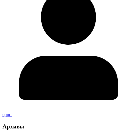
spud
Архивы