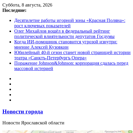
Перейти
Суббота, 8 августа, 2026
к
Последние:
содержимому
Десятилетие работы игорной зоны «Красная Поляна»:
рост ключевых показателей
Олег Михайлов вошёл в федеральный рейтинг
политической влиятельности депутатов Госдумы
Когда ИИ-помощник становится угрозой изнутри:
мнение Алексей Кузовкин
Юбилейный 40-й сезон станет новой страницей истории
театра «Санктъ-Петербургъ Опера»
Поражение Johnson&Johnson: корпорация сдалась перед
массовой истерией
Новости города
Новости Ярославской области