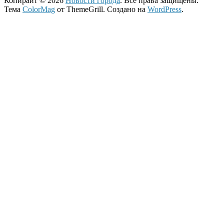
Копирайт © 2026
Новости города
. Все права защищены.
Тема
ColorMag
от ThemeGrill. Создано на
WordPress
.