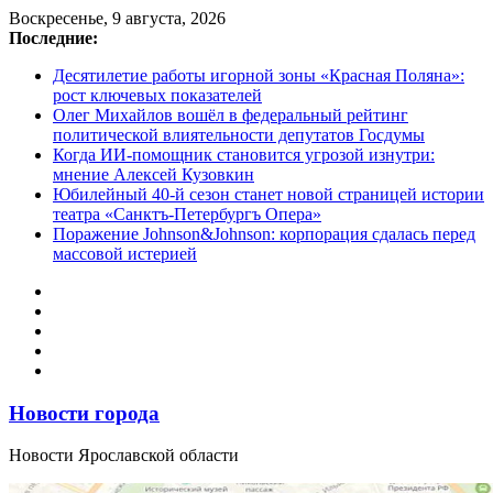
Перейти
Воскресенье, 9 августа, 2026
к
Последние:
содержимому
Десятилетие работы игорной зоны «Красная Поляна»:
рост ключевых показателей
Олег Михайлов вошёл в федеральный рейтинг
политической влиятельности депутатов Госдумы
Когда ИИ-помощник становится угрозой изнутри:
мнение Алексей Кузовкин
Юбилейный 40-й сезон станет новой страницей истории
театра «Санктъ-Петербургъ Опера»
Поражение Johnson&Johnson: корпорация сдалась перед
массовой истерией
Новости города
Новости Ярославской области