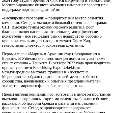
2024 году студии бренда откроются в Армении и Узбекистане.
Масштабирование бизнеса компания намерена провести при
поддержке партнеров-франчайзи.
«Расширение географии – приоритетный вектор развития
компании. Сегодня мы видим большой потенциал в странах
СНГ. Высокие темпы экономического развития, рост
благосостояния населения, отличные демографические
показатели – все это делает рынки новых стран особенно
привлекательными для нас», – отмечает Ефим Кац,
генеральный директор и основатель компании.
Первый салон «Мария» в Армении будет базироваться в
Ереване. В Узбекистане пилотным регионом запуска также
станет столица – Ташкент. В октябре 2023 года производитель
принял участие в Franchising Expo Uzbekistan –
международной выставке франшиз в Узбекистане.
Мероприятие собрало представителей местного бизнес-
сообщества, начинающих и опытных предпринимателей,
экспертов мирового франчайзингового рынка.
Представители компании поучаствовали в деловой программе
выставки: поделились секретами ведения мебельного бизнеса,
рассказали об истории бренда и развитии направления
франчайзинга. Сегодня производитель продолжает
переговоры с потенциальными партнерами из Узбекистана,