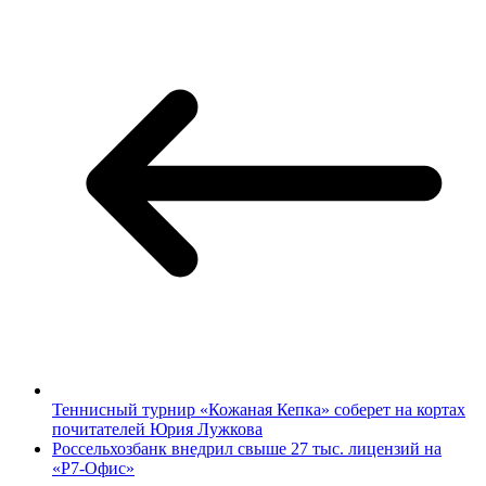
Теннисный турнир «Кожаная Кепка» соберет на кортах
почитателей Юрия Лужкова
Россельхозбанк внедрил свыше 27 тыс. лицензий на
«Р7-Офис»