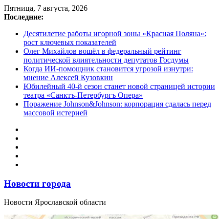
Перейти
Пятница, 7 августа, 2026
к
Последние:
содержимому
Десятилетие работы игорной зоны «Красная Поляна»:
рост ключевых показателей
Олег Михайлов вошёл в федеральный рейтинг
политической влиятельности депутатов Госдумы
Когда ИИ-помощник становится угрозой изнутри:
мнение Алексей Кузовкин
Юбилейный 40-й сезон станет новой страницей истории
театра «Санктъ-Петербургъ Опера»
Поражение Johnson&Johnson: корпорация сдалась перед
массовой истерией
Новости города
Новости Ярославской области