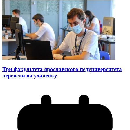
Три факультета ярославского педуниверситета
перевели на удаленку