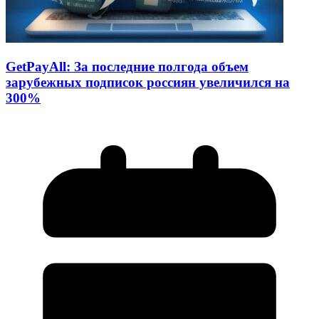
GetPayAll: За последние полгода объем
зарубежных подписок россиян увеличился на
300%