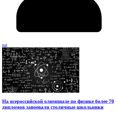
nat
На всероссийской олимпиаде по физике более 70
дипломов завоевали столичные школьники