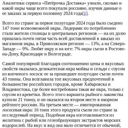
Аналитики сервиса «Пятёрочка Доставка» узнали, сколько и
какой икры чаще всего покупали россияне, изучив данные о
ее заказах за первую половину 2024 года
[1]
.
Всего по стране за первое полугодие 2024 года было съедено
147 тонн всевозможной икры. Лидерами по потреблению
стали жители столицы и центральных регионов — на их долю
пришлась почти пятая часть всей доставленной в заказах из
магазинов икры, в Приволжском регионе — 13%, а на Северо-
Западе — 9%. Любят икру и на юге: 7% икры съели в Ростове-
на-Дону, Краснодаре и Волгограде.
Самой популярной благодаря соотношению цены и вкусовых
свойств оказалась деликатесная икра мойвы и сельди с соусом
из копченого лосося: ее за прошедшее полугодие съели почти
43 тонны. Она возглавила топ вкусовых предпочтений в
большинстве российских городов, кроме Хабаровска и
Владивостока, где более востребована такая же икра, только с
соусом из креветки. Всего этого варианта рыбного лакомства
купили 21 тонну, и он оказался на втором месте в икорном
рейтинге россиян. На третьем месте — имитированная
лососевая икра: 16 тонн этого продукта съели по стране за
исследуемый период. Подобная икра изготавливается из
желатина с рыбой или гелеобразующих экстрактов морских
водорослей. На вкус и вид она мало отличается от обычной,