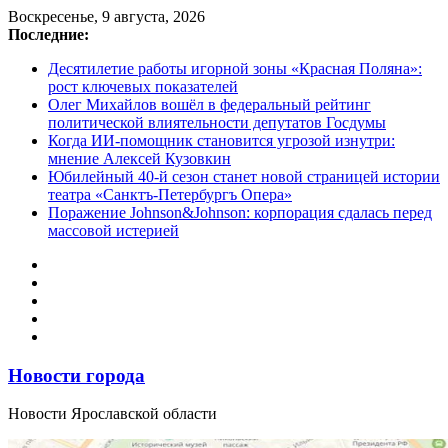
Перейти
Воскресенье, 9 августа, 2026
к
Последние:
содержимому
Десятилетие работы игорной зоны «Красная Поляна»:
рост ключевых показателей
Олег Михайлов вошёл в федеральный рейтинг
политической влиятельности депутатов Госдумы
Когда ИИ-помощник становится угрозой изнутри:
мнение Алексей Кузовкин
Юбилейный 40-й сезон станет новой страницей истории
театра «Санктъ-Петербургъ Опера»
Поражение Johnson&Johnson: корпорация сдалась перед
массовой истерией
Новости города
Новости Ярославской области