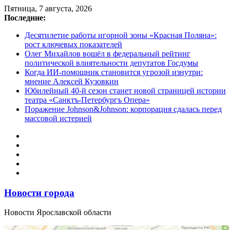
Перейти
Пятница, 7 августа, 2026
к
Последние:
содержимому
Десятилетие работы игорной зоны «Красная Поляна»:
рост ключевых показателей
Олег Михайлов вошёл в федеральный рейтинг
политической влиятельности депутатов Госдумы
Когда ИИ-помощник становится угрозой изнутри:
мнение Алексей Кузовкин
Юбилейный 40-й сезон станет новой страницей истории
театра «Санктъ-Петербургъ Опера»
Поражение Johnson&Johnson: корпорация сдалась перед
массовой истерией
Новости города
Новости Ярославской области