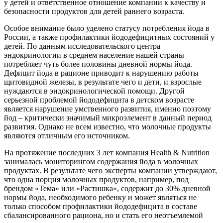
у детей и ответственное отношение компании к качеству и
безопасности продуктов для детей раннего возраста.
Особое внимание было уделено статусу потребления йода в
России, а также профилактики йододефицитных состояний у
детей. По данным исследовательского центра
эндокринологии в среднем население нашей страны
потребляет чуть более половины дневной нормы йода.
Дефицит йода в рационе приводит к нарушению работы
щитовидной железы, в результате чего и дети, и взрослые
нуждаются в эндокринологической помощи. Другой
серьезной проблемой йододефицита в детском возрасте
является нарушение умственного развития, именно поэтому
йод – критически значимый микроэлемент в данный период
развития. Однако не всем известно, что молочные продукты
являются отличным его источником.
На протяжение последних 3 лет компания Health & Nutrition
занималась мониторингом содержания йода в молочных
продуктах. В результате чего эксперты компании утверждают,
что одна порция молочных продуктов, например, под
брендом «Тема» или «Растишка», содержит до 30% дневной
нормы йода, необходимого ребенку и может являться не
только способом профилактики йододефицита в составе
сбалансированного рациона, но и стать его неотъемлемой