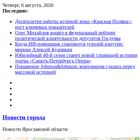
Перейти
Четверг, 6 августа, 2026
к
Последние:
содержимому
Десятилетие работы игорной зоны «Красная Поляна»:
рост ключевых показателей
Олег Михайлов вошёл в федеральный рейтинг
политической влиятельности депутатов Госдумы
Когда ИИ-помощник становится угрозой изнутри:
мнение Алексей Кузовкин
Юбилейный 40-й сезон станет новой страницей истории
театра «Санктъ-Петербургъ Опера»
Поражение Johnson&Johnson: корпорация сдалась перед
массовой истерией
Новости города
Новости Ярославской области