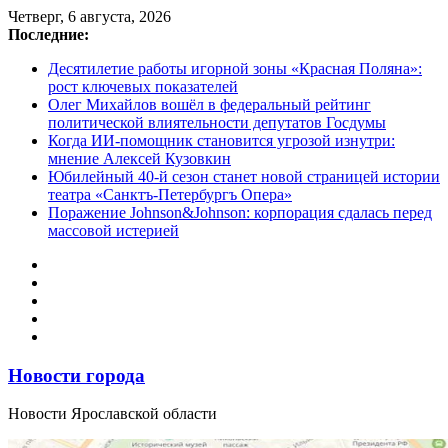
Перейти
Четверг, 6 августа, 2026
к
Последние:
содержимому
Десятилетие работы игорной зоны «Красная Поляна»:
рост ключевых показателей
Олег Михайлов вошёл в федеральный рейтинг
политической влиятельности депутатов Госдумы
Когда ИИ-помощник становится угрозой изнутри:
мнение Алексей Кузовкин
Юбилейный 40-й сезон станет новой страницей истории
театра «Санктъ-Петербургъ Опера»
Поражение Johnson&Johnson: корпорация сдалась перед
массовой истерией
Новости города
Новости Ярославской области