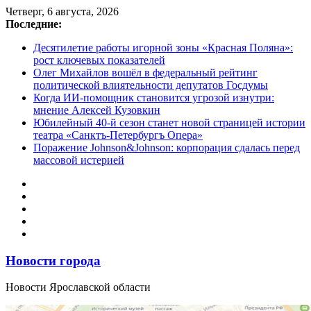
Перейти
Четверг, 6 августа, 2026
к
Последние:
содержимому
Десятилетие работы игорной зоны «Красная Поляна»:
рост ключевых показателей
Олег Михайлов вошёл в федеральный рейтинг
политической влиятельности депутатов Госдумы
Когда ИИ-помощник становится угрозой изнутри:
мнение Алексей Кузовкин
Юбилейный 40-й сезон станет новой страницей истории
театра «Санктъ-Петербургъ Опера»
Поражение Johnson&Johnson: корпорация сдалась перед
массовой истерией
Новости города
Новости Ярославской области