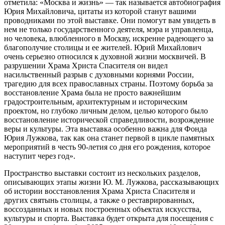
отметила: «Москва и жизнь» — так называется автобиография
Юрия Михайловича, цитаты из которой станут вашими
проводниками по этой выставке. Они помогут вам увидеть в
нем не только государственного деятеля, мэра и управленца,
но человека, влюбленного в Москву, искренне радеющего за
благополучие столицы и ее жителей. Юрий Михайлович
очень серьезно относился к духовной жизни москвичей. В
разрушении Храма Христа Спасителя он видел
насильственный разрыв с духовными корнями России,
трагедию для всех православных страны. Поэтому борьба за
восстановление Храма была не просто важнейшим
градостроительным, архитектурным и историческим
проектом, но глубоко личным делом, целью которого было
восстановление исторической справедливости, возрождение
веры и культуры. Эта выставка особенно важна для Фонда
Юрия Лужкова, так как она станет первой в цикле памятных
мероприятий в честь 90-летия со дня его рождения, которое
наступит через год».
Пространство выставки состоит из нескольких разделов,
описывающих этапы жизни Ю. М. Лужкова, рассказывающих
об истории восстановления Храма Христа Спасителя и
других святынь столицы, а также о реставрированных,
воссозданных и новых построенных объектах искусства,
культуры и спорта. Выставка будет открыта для посещения с