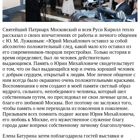
Святейший Патриарх Московский и всея Руси Кирилл тепло
рассказал о своих впечатлениях от работы и личного общения
с Ю. М. Лужковым: «Юрий Михайлович оставил за собой
абсолютно положительный след, какой мало кто оставил из
его современников-творцов перестройки. Только история и
время определяют, был ли человек действительно
выдающимся. Память о Юрии Михайловиче свидетельствует
о том, что он был выдающийся мэр и очень хороший человек
с добрым сердцем, открытый к людям. Мое личное общение с
ним всегда было окрашено очень положительными красками.
Воспоминания о нем создают в моей памяти светлый образ
мудрого, сильного, непобедимого человека, который шел
собственным путем, но преследовал не свои личные цели, а
благо его любимой Москвы. Вот поэтому он заслужил того,
чтобы память о нем переходила из поколения в поколение.
Призываем всех помнить подвиг жизни Юрия Михайловича,
его любовь к Москве, его мужественное служение благу
города даже вопреки собственному личному благополучию».
Елена Батурина затем поблагодарила гостей выставки и