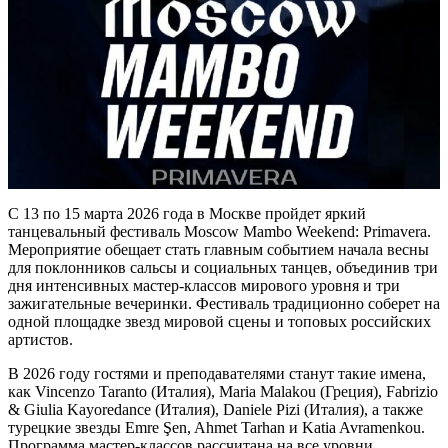
С 13 по 15 марта 2026 года в Москве пройдет яркий
танцевальный фестиваль Moscow Mambo Weekend: Primavera.
Мероприятие обещает стать главным событием начала весны
для поклонников сальсы и социальных танцев, объединив три
дня интенсивных мастер-классов мирового уровня и три
зажигательные вечеринки. Фестиваль традиционно соберет на
одной площадке звезд мировой сцены и топовых российских
артистов.
В 2026 году гостями и преподавателями станут такие имена,
как Vincenzo Taranto (Италия), Maria Malakou (Греция), Fabrizio
& Giulia Kayoredance (Италия), Daniele Pizi (Италия), а также
турецкие звезды Emre Şen, Ahmet Tarhan и Katia Avramenkou.
Программа мастер-классов рассчитана на все уровни