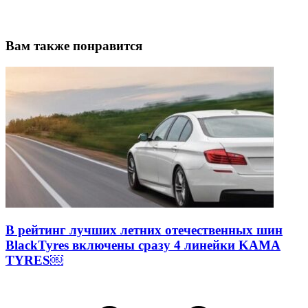
Вам также понравится
В рейтинг лучших летних отечественных шин
BlackTyres включены сразу 4 линейки KAMA
TYRES￼