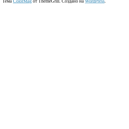
Тема
ColorMag
от ThemeGrill. Создано на
WordPress
.