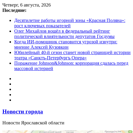
Перейти
Четверг, 6 августа, 2026
к
Последние:
содержимому
Десятилетие работы игорной зоны «Красная Поляна»:
рост ключевых показателей
Олег Михайлов вошёл в федеральный рейтинг
политической влиятельности депутатов Госдумы
Когда ИИ-помощник становится угрозой изнутри:
мнение Алексей Кузовкин
Юбилейный 40-й сезон станет новой страницей истории
театра «Санктъ-Петербургъ Опера»
Поражение Johnson&Johnson: корпорация сдалась перед
массовой истерией
Новости города
Новости Ярославской области